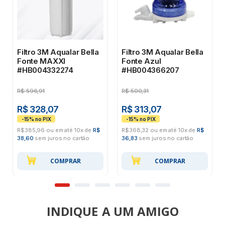
Filtro 3M Aqualar Bella
Filtro 3M Aqualar Bella
Fonte MAXXI
Fonte Azul
#HB004332274
#HB004366207
R$
596,91
R$
500,31
R$ 328,07
R$ 313,07
R$385,96 ou em até 10x de
R$
R$368,32 ou em até 10x de
R$
38,60
sem juros no cartão
36,83
sem juros no cartão
COMPRAR
COMPRAR
INDIQUE