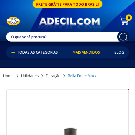
FRETE GRÁTIS PARA TODO BRASIL!
0
MAIS VENDIDOS
BLOG
Home
Utilidades
Filtração
Bella Fonte Maxxi
40% OFF