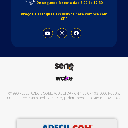
De segunda à sexta das 8:00 às 17:30
Preços e estoques exclusivos para compra com
CPF
©1990 - 2025
ADECIL COMERCIAL LTDA
- CNPJ
05.074.931/0001-58
Av.
Osmundo dos Santos Pellegrini, 615
,
Jardim Trevo
-
Jundiaí
/
SP
-
13211377