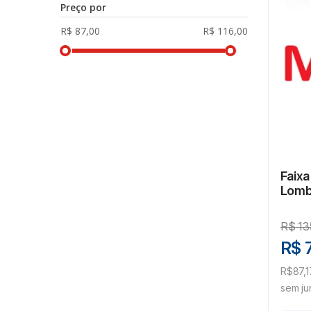
Preço por
Faixa
Lomb
Para 
R$
13
R$ 
R$87,1
sem ju