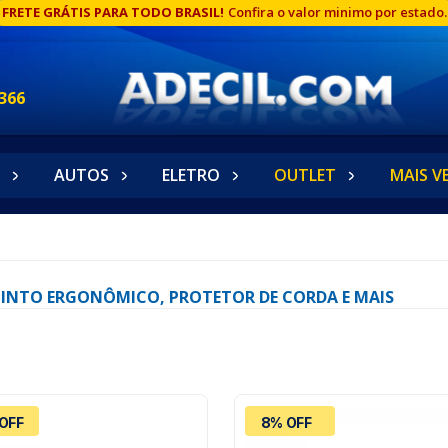
FRETE GRÁTIS PARA TODO BRASIL!
Confira o valor minimo por estado.
366
AUTOS
ELETRO
OUTLET
MAIS V
 CINTO ERGONÔMICO, PROTETOR DE CORDA E MAIS
OFF
8% OFF