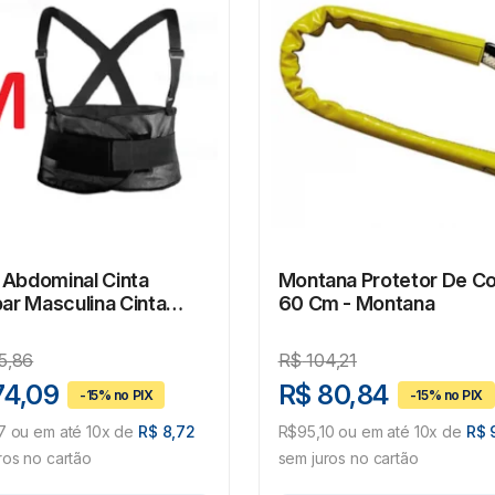
 Abdominal Cinta
Montana Protetor De C
ar Masculina Cinta
60 Cm - Montana
Coluna
5,86
R$
104,21
74,09
R$ 80,84
7 ou em até 10x de
R$ 8,72
R$95,10 ou em até 10x de
R$ 
ros no cartão
sem juros no cartão