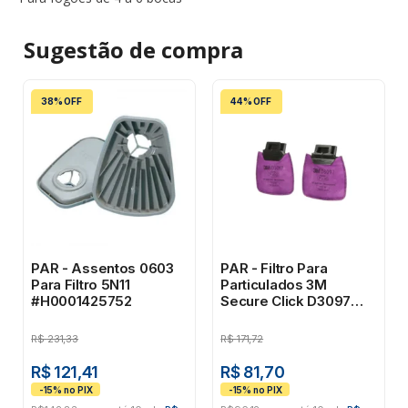
Sugestão de
compra
38% OFF
44% OFF
PAR - Assentos 0603
PAR - Filtro Para
Para Filtro 5N11
Particulados 3M
#H0001425752
Secure Click D3097
P100
R$
231,33
R$
171,72
R$ 121,41
R$ 81,70