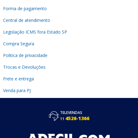
Forma de pagamento
Central de atendimento
Legislação ICMS fora Estado SP
Compra Segura
Politica de privacidade
Trocas e Devoluções
Frete e entrega
Venda para PJ
TELEVENDAS
4526-1366
11