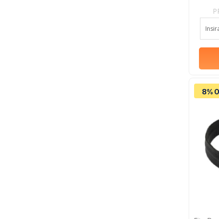
P
8% O