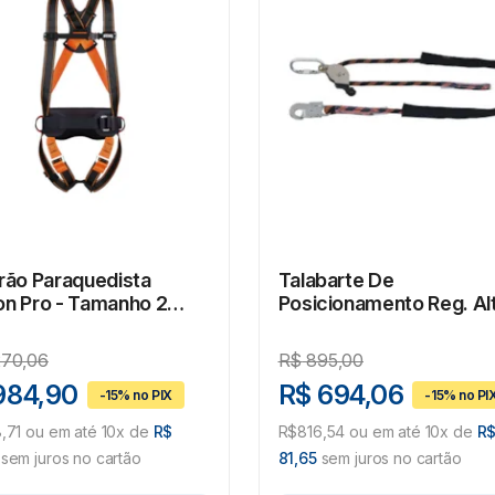
rão Paraquedista
Talabarte De
on Pro - Tamanho 2
Posicionamento Reg. Al
149
3M - 1229001 -
#HB004592893
270,06
R$
895,00
984,90
R$ 694,06
8,71 ou em até 10x de
R$
R$816,54 ou em até 10x de
R
sem juros no cartão
81,65
sem juros no cartão