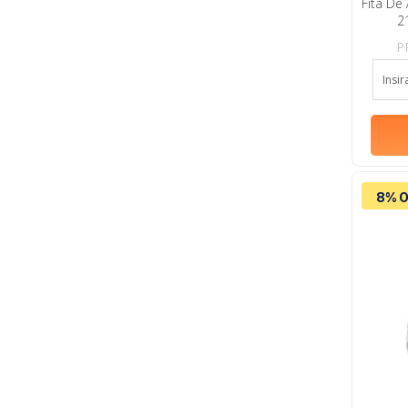
Fita De
2
P
8% O