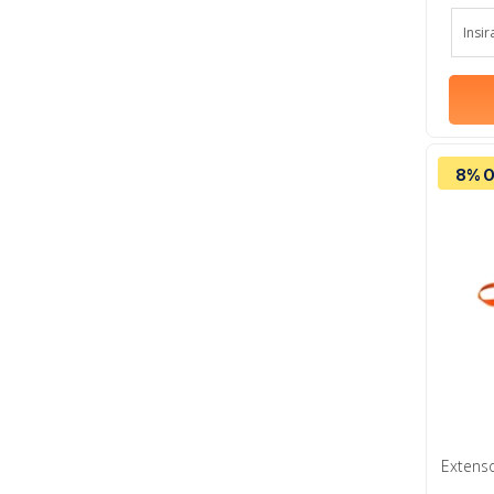
8% O
Extenso