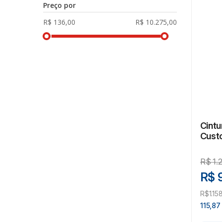
Preço por
Cintu
Cust
1180
R$
1.
R$ 
R$1.15
115,87