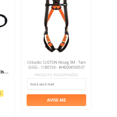
Cinturão CUSTON Altiseg 3M - Tam
G/GG - 1180159 - #HB004593537
tiseg
PRODUTO INDISPONÍVEL
$