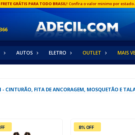
FRETE GRÁTIS PARA TODO BRASIL!
Confira o valor minimo por estado.
366
AUTOS
ELETRO
OUTLET
MAIS V
3M - CINTURÃO, FITA DE ANCORAGEM, MOSQUETÃO E TAL
FF
8% OFF