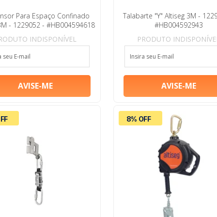
nsor Para Espaço Confinado
Talabarte "Y" Altiseg 3M - 122
 3M - 1229052 - #HB004594618
#HB004592943
RODUTO INDISPONÍVEL
PRODUTO INDISPONÍVE
FF
8% OFF