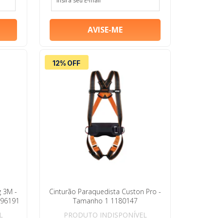
12% OFF
g 3M -
Cinturão Paraquedista Custon Pro -
596191
Tamanho 1 1180147
L
PRODUTO INDISPONÍVEL