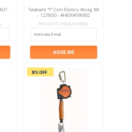
9021 -
Talabarte "Y" Com Elástico Altiseg 3M
- 1229030 - #HB004596902
L
PRODUTO INDISPONÍVEL
8% OFF