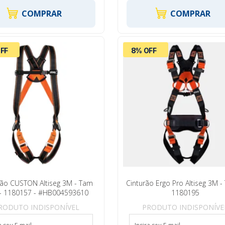
COMPRAR
COMPRAR
FF
8% OFF
rão CUSTON Altiseg 3M - Tam
Cinturão Ergo Pro Altiseg 3M -
- 1180157 - #HB004593610
1180195
RODUTO INDISPONÍVEL
PRODUTO INDISPONÍVE