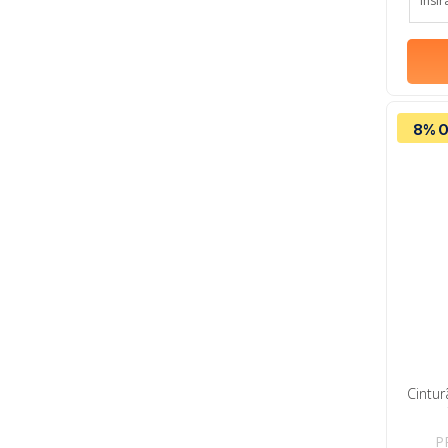
8% O
Cintur
P