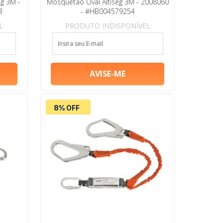
g 3M -
Mosquetão Oval Altiseg 3M - 2008060
3
- #HB004579254
L
PRODUTO INDISPONÍVEL
8% OFF