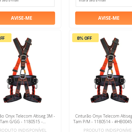
FF
8% OFF
ão Onyx Telecom Altiseg 3M -
Cinturão Onyx Telecom Altise
Tam G/GG - 1180515 -
Tam P/M - 1180514 - #HB004
#HB004592521
RODUTO INDISPONÍVEL
PRODUTO INDISPONÍVE