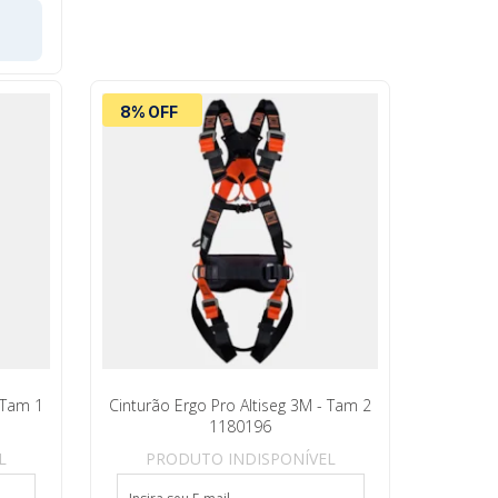
8% OFF
 Tam 1
Cinturão Ergo Pro Altiseg 3M - Tam 2
1180196
L
PRODUTO INDISPONÍVEL