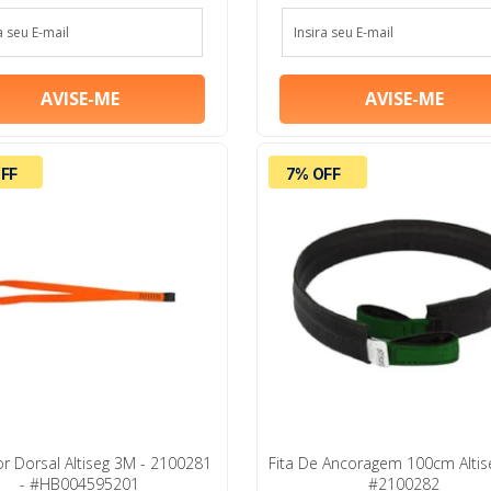
FF
7% OFF
r Dorsal Altiseg 3M - 2100281
Fita De Ancoragem 100cm Altis
- #HB004595201
#2100282