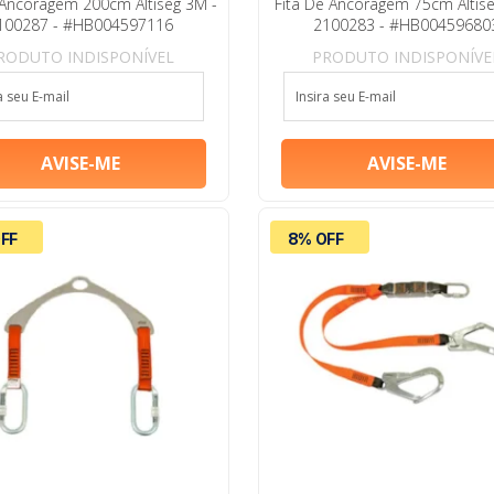
 Ancoragem 200cm Altiseg 3M -
Fita De Ancoragem 75cm Altise
100287 - #HB004597116
2100283 - #HB00459680
RODUTO INDISPONÍVEL
PRODUTO INDISPONÍVE
FF
8% OFF