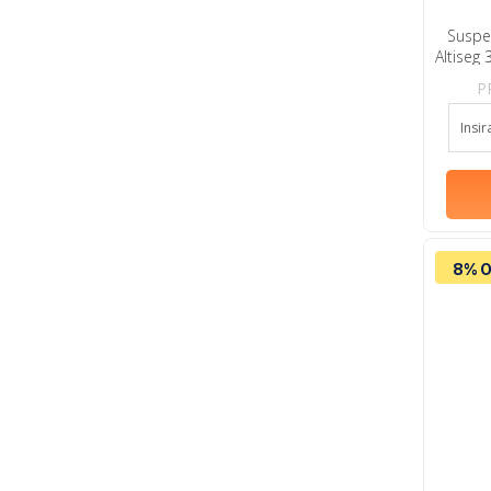
Suspe
Altiseg
P
8% O