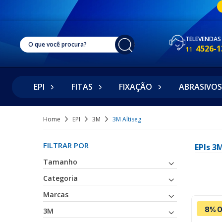
TELEVENDAS
4526-1
11
EPI
FITAS
FIXAÇÃO
ABRASIVOS
Home
EPI
3M
3M Altiseg
FILTRAR POR
EPIs 
Tamanho
Categoria
Marcas
8% O
3M