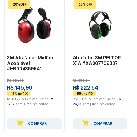
20% OFF
25% OFF
3M Abafador Muffler
Abafador 3M PELTOR
Acoplável
X1A #XA007709307
#HB004359541
R$
216,00
R$
353,54
R$ 145,96
R$ 222,54
R$171,72 ou em até 10x de
R$
R$261,81 ou em até 10x de
R$
17,17
sem juros no cartão
26,18
sem juros no cartão
COMPRAR
COMPRAR