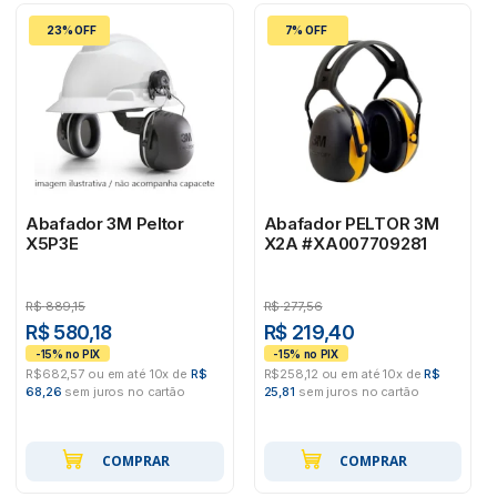
23% OFF
7% OFF
Abafador 3M Peltor
Abafador PELTOR 3M
X5P3E
X2A #XA007709281
R$
889,15
R$
277,56
R$ 580,18
R$ 219,40
R$682,57 ou em até 10x de
R$
R$258,12 ou em até 10x de
R$
68,26
sem juros no cartão
25,81
sem juros no cartão
COMPRAR
COMPRAR