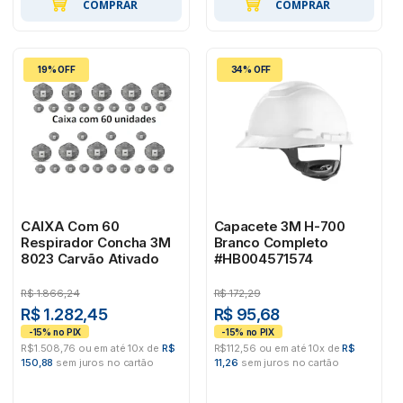
COMPRAR
COMPRAR
19% OFF
34% OFF
CAIXA Com 60
Capacete 3M H-700
Respirador Concha 3M
Branco Completo
8023 Carvão Ativado
#HB004571574
R$
1.866,24
R$
172,29
R$ 1.282,45
R$ 95,68
R$1.508,76 ou em até 10x de
R$
R$112,56 ou em até 10x de
R$
150,88
sem juros no cartão
11,26
sem juros no cartão