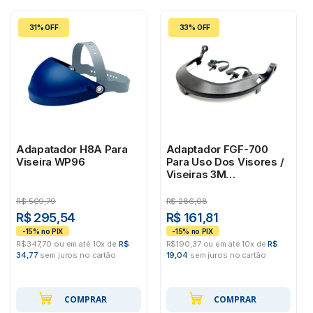
31% OFF
33% OFF
Adapatador H8A Para
Adaptador FGF-700
Viseira WP96
Para Uso Dos Visores /
Viseiras 3M
#HB004409387
R$
509,79
R$
286,08
R$ 295,54
R$ 161,81
R$347,70 ou em até 10x de
R$
R$190,37 ou em até 10x de
R$
34,77
sem juros no cartão
19,04
sem juros no cartão
COMPRAR
COMPRAR