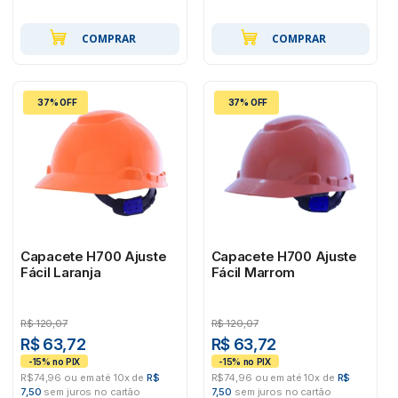
COMPRAR
COMPRAR
37% OFF
37% OFF
Capacete H700 Ajuste
Capacete H700 Ajuste
Fácil Laranja
Fácil Marrom
R$
120,07
R$
120,07
R$ 63,72
R$ 63,72
R$74,96 ou em até 10x de
R$
R$74,96 ou em até 10x de
R$
7,50
sem juros no cartão
7,50
sem juros no cartão