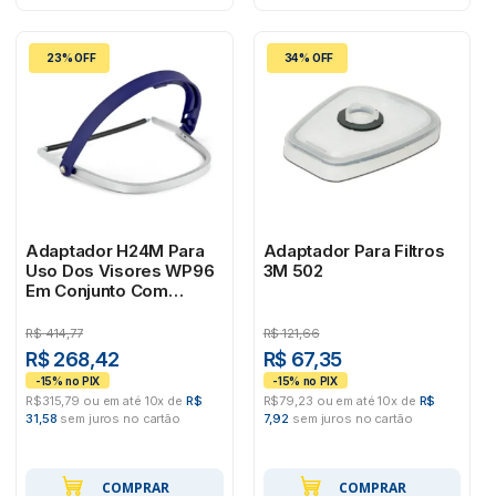
23% OFF
34% OFF
Adaptador H24M Para
Adaptador Para Filtros
Uso Dos Visores WP96
3M 502
Em Conjunto Com
Capacete 3M
R$
414,77
R$
121,66
R$ 268,42
R$ 67,35
R$315,79 ou em até 10x de
R$
R$79,23 ou em até 10x de
R$
31,58
sem juros no cartão
7,92
sem juros no cartão
COMPRAR
COMPRAR