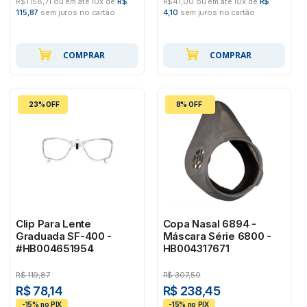
R$1.158,71 ou em até 10x de
R$
R$41,00 ou em até 10x de
R$
115,87
sem juros no cartão
4,10
sem juros no cartão
COMPRAR
COMPRAR
23% OFF
8% OFF
Clip Para Lente
Copa Nasal 6894 -
Graduada SF-400 -
Máscara Série 6800 -
#HB004651954
HB004317671
R$
119,87
R$
307,50
R$ 78,14
R$ 238,45