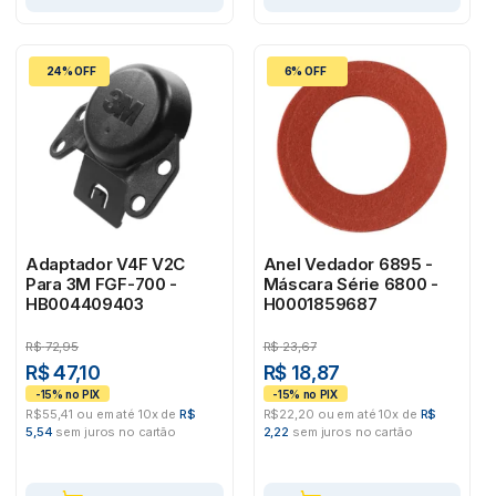
24% OFF
6% OFF
Adaptador V4F V2C
Anel Vedador 6895 -
Para 3M FGF-700 -
Máscara Série 6800 -
HB004409403
H0001859687
R$
72,95
R$
23,67
R$ 47,10
R$ 18,87
R$55,41 ou em até 10x de
R$
R$22,20 ou em até 10x de
R$
5,54
sem juros no cartão
2,22
sem juros no cartão