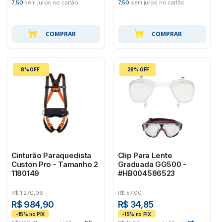
7,50
sem juros no cartão
7,50
sem juros no cartão
COMPRAR
COMPRAR
8% OFF
28% OFF
Cinturão Paraquedista
Clip Para Lente
Custon Pro - Tamanho 2
Graduada GG500 -
1180149
#HB004586523
R$
1.270,06
R$
57,00
R$ 984,90
R$ 34,85