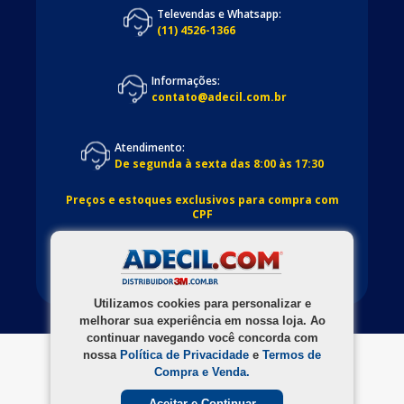
Televendas e Whatsapp:
(11) 4526-1366
Informações:
contato@adecil.com.br
Atendimento:
De segunda à sexta das 8:00 às 17:30
Preços e estoques exclusivos para compra com
CPF
Utilizamos cookies para personalizar e
melhorar sua experiência em nossa loja. Ao
continuar navegando você concorda com
nossa
Política de Privacidade
e
Termos de
Compra e Venda.
Aceitar e Continuar