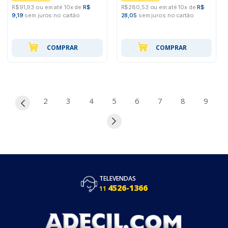
R$91,93 ou em até 10x de
R$
R$280,53 ou em até 10x de
R$
9,19
sem juros no cartão
28,05
sem juros no cartão
COMPRAR
COMPRAR
2
3
4
5
6
7
8
9
TELEVENDAS
4526-1366
11