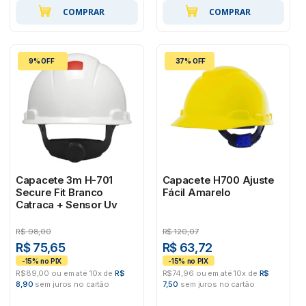
COMPRAR
COMPRAR
9% OFF
37% OFF
Capacete 3m H-701
Capacete H700 Ajuste
Secure Fit Branco
Fácil Amarelo
Catraca + Sensor Uv
R$
98,00
R$
120,07
R$ 75,65
R$ 63,72
R$89,00 ou em até 10x de
R$
R$74,96 ou em até 10x de
R$
8,90
sem juros no cartão
7,50
sem juros no cartão