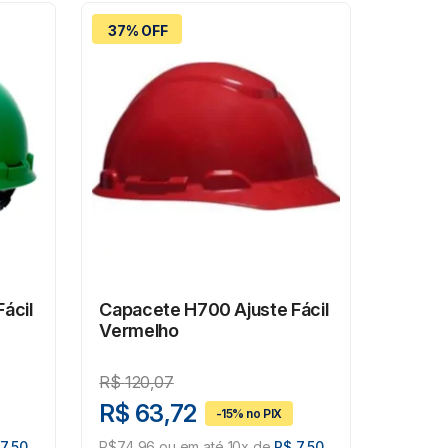
37% OFF
ácil
Capacete H700 Ajuste Fácil
Vermelho
R$
120,07
R$ 63,72
7,50
R$74,96 ou em até 10x de
R$ 7,50