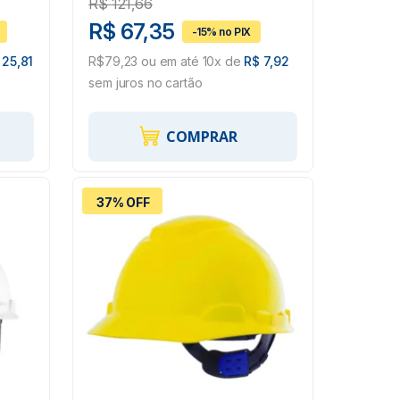
R$
121,66
R$ 67,35
 25,81
R$79,23 ou em até 10x de
R$ 7,92
sem juros no cartão
COMPRAR
37% OFF