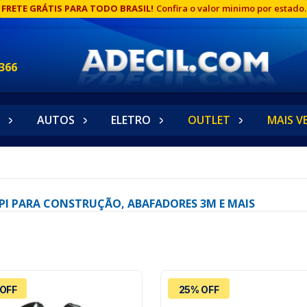
FRETE GRÁTIS PARA TODO BRASIL!
Confira o valor minimo por estado.
366
AUTOS
ELETRO
OUTLET
MAIS V
 EPI PARA CONSTRUÇÃO, ABAFADORES 3M E MAIS
OFF
25% OFF