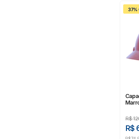
37% 
Capac
Marr
R$
12
R$ 
R$74,9