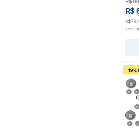
R$
88
R$ 
R$79,9
sem ju
19% 