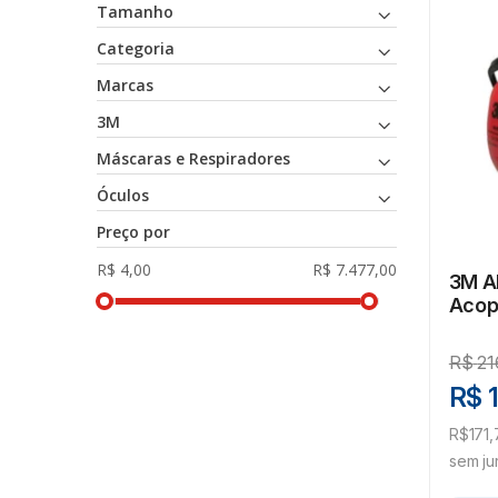
Tamanho
Categoria
Marcas
3M
Máscaras e Respiradores
Óculos
Preço por
3M A
Acop
R$
21
R$ 
R$171,
sem ju