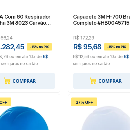
A Com 60 Respirador
Capacete 3M H-700 Br
ha 3M 8023 Carvão
Completo #HB0045715
ado
866,24
R$
172,29
1.282,45
R$ 95,68
8,76 ou em até 10x de
R$
R$112,56 ou em até 10x de
R$ 
sem juros no cartão
sem juros no cartão
COMPRAR
COMPRAR
OFF
37% OFF