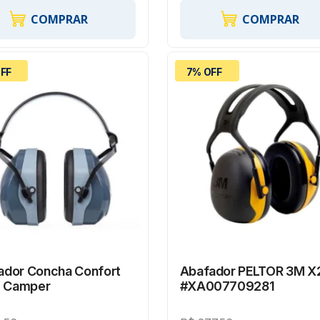
COMPRAR
COMPRAR
FF
7% OFF
ador Concha Confort
Abafador PELTOR 3M X
- Camper
#XA007709281