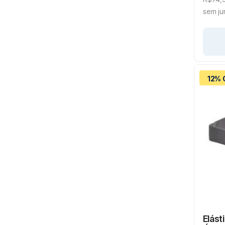
sem ju
12% 
Elást