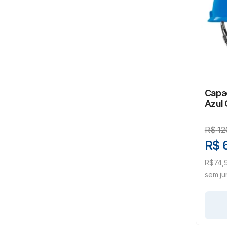
Capac
Azul 
R$
12
R$ 
R$74,9
sem ju