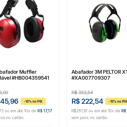
bafador Muffler
Abafador 3M PELTOR X
lável #HB004359541
#XA007709307
6,00
R$
353,54
145,96
R$ 222,54
72 ou em até 10x de
R$ 17,17
R$261,81 ou em até 10x de
R$
ros no cartão
sem juros no cartão