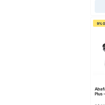
9% O
Abaf
Plus 