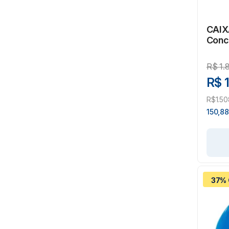
CAIX
Conc
Ativ
R$
1.
R$ 
R$1.50
150,88
37% 