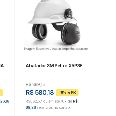
1A
Abafador 3M Peltor X5P3E
R$
889,15
R$ 580,18
 26,18
R$682,57 ou em até 10x de
R$
68,26
sem juros no cartão