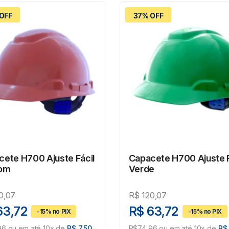
OFF
37% OFF
ete H700 Ajuste Fácil
Capacete H700 Ajuste F
om
Verde
0,07
R$
120,07
63,72
R$ 63,72
6 ou em até 10x de
R$ 7,50
R$74,96 ou em até 10x de
R$ 