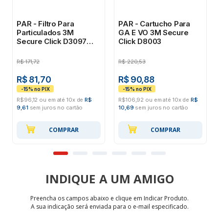
PAR - Filtro Para
PAR - Cartucho Para
Particulados 3M
GA E VO 3M Secure
Secure Click D3097
Click D8003
P100
R$
171,72
R$
220,53
R$ 81,70
R$ 90,88
R$96,12 ou em até 10x de
R$
R$106,92 ou em até 10x de
R$
9,61
sem juros no cartão
10,69
sem juros no cartão
COMPRAR
COMPRAR
INDIQUE
Preencha os campos abaixo e clique em Indicar Produto.
A sua indicação será enviada para o e-mail especificado.