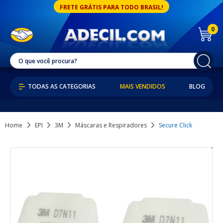
FRETE GRÁTIS PARA TODO BRASIL!
0
MAIS VENDIDOS
BLOG
Home
EPI
3M
Máscaras e Respiradores
Secure Click
31% OFF