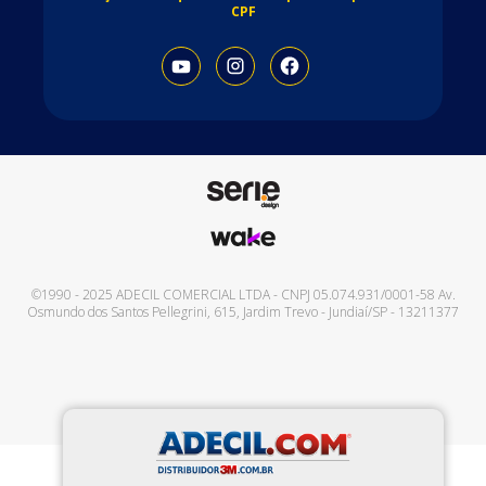
CPF
©1990 - 2025
ADECIL COMERCIAL LTDA
- CNPJ
05.074.931/0001-58
Av.
Osmundo dos Santos Pellegrini, 615
,
Jardim Trevo
-
Jundiaí
/
SP
-
13211377