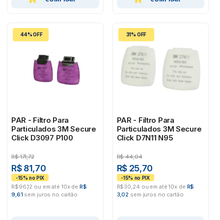
44% OFF
31% OFF
PAR - Filtro Para
PAR - Filtro Para
Particulados 3M Secure
Particulados 3M Secure
Click D3097 P100
Click D7N11 N95
R$
171,72
R$
44,04
R$ 81,70
R$ 25,70
R$96,12 ou em até 10x de
R$
R$30,24 ou em até 10x de
R$
9,61
sem juros no cartão
3,02
sem juros no cartão