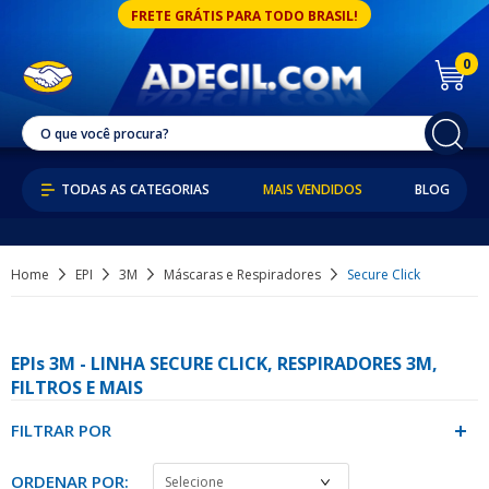
FRETE GRÁTIS PARA TODO BRASIL!
0
MAIS VENDIDOS
BLOG
Home
EPI
3M
Máscaras e Respiradores
Secure Click
EPIs 3M - LINHA SECURE CLICK, RESPIRADORES 3M,
FILTROS E MAIS
FILTRAR POR
ORDENAR POR: