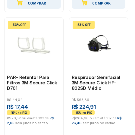
COMPRAR
COMPRAR
53% OFF
53% OFF
PAR- Retentor Para
Respirador Semifacial
Filtros 3M Secure Click
3M Secure Click HF-
D701
802SD Médio
R$
44,04
R$
563,86
R$ 17,44
R$ 224,91
R$20,52 ou em até 10x de
R$
R$264,60 ou em até 10x de
R$
2,05
sem juros no cartão
26,46
sem juros no cartão