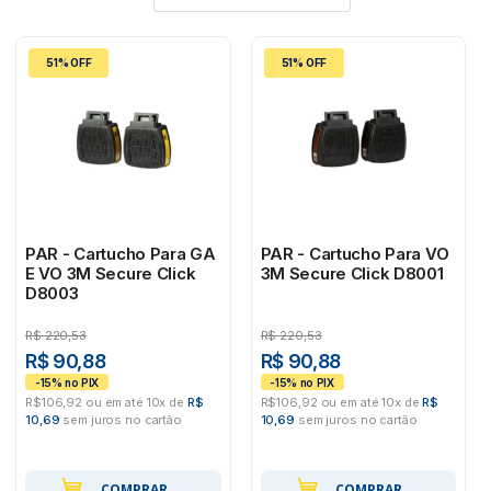
51% OFF
51% OFF
PAR - Cartucho Para GA
PAR - Cartucho Para VO
E VO 3M Secure Click
3M Secure Click D8001
D8003
R$
220,53
R$
220,53
R$ 90,88
R$ 90,88
R$106,92 ou em até 10x de
R$
R$106,92 ou em até 10x de
R$
10,69
sem juros no cartão
10,69
sem juros no cartão
COMPRAR
COMPRAR