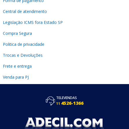
Forma de pagamento
Central de atendimento
Legislação ICMS fora Estado SP
Compra Segura
Politica de privacidade
Trocas e Devoluções
Frete e entrega
Venda para PJ
TELEVENDAS
4526-1366
11