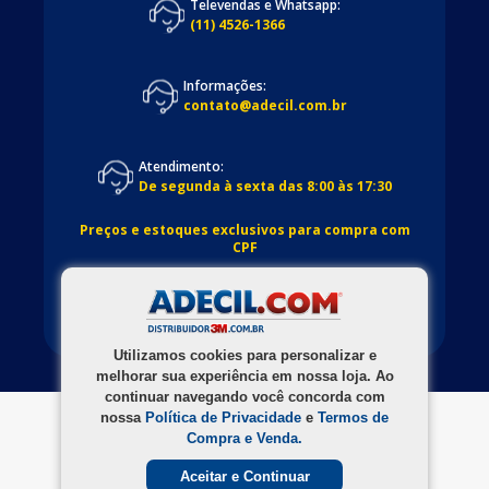
Televendas e Whatsapp:
(11) 4526-1366
Informações:
contato@adecil.com.br
Atendimento:
De segunda à sexta das 8:00 às 17:30
Preços e estoques exclusivos para compra com
CPF
Utilizamos cookies para personalizar e
melhorar sua experiência em nossa loja. Ao
continuar navegando você concorda com
nossa
Política de Privacidade
e
Termos de
Compra e Venda.
Aceitar e Continuar