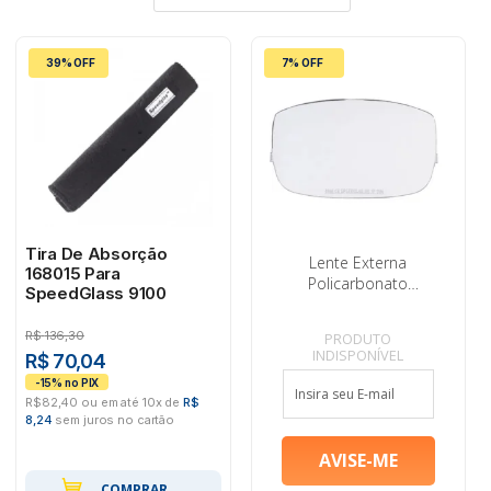
39% OFF
7% OFF
Tira De Absorção
Lente Externa
168015 Para
Policarbonato
SpeedGlass 9100
Speedglass 9002 3M
426000 #H0002229070
R$
136,30
PRODUTO
INDISPONÍVEL
R$ 70,04
R$82,40 ou em até 10x de
R$
8,24
sem juros no cartão
COMPRAR