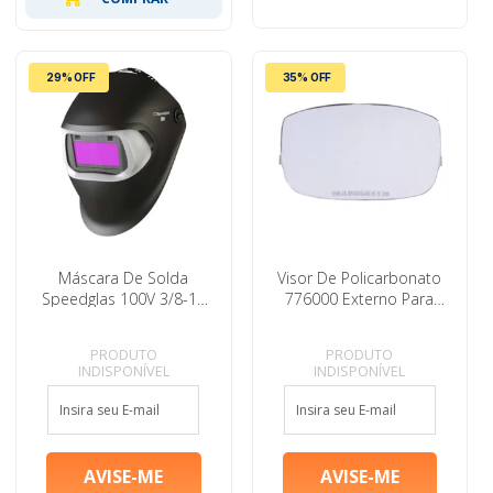
29% OFF
35% OFF
Máscara De Solda
Visor De Policarbonato
Speedglas 100V 3/8-12
776000 Externo Para
#HB004110076
Speedglas 3M Série 100.
PRODUTO
PRODUTO
INDISPONÍVEL
INDISPONÍVEL