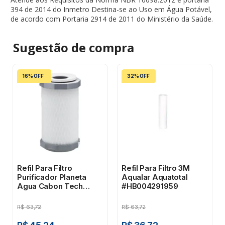
394 de 2014 do Inmetro Destina-se ao Uso em Água Potável,
de acordo com Portaria 2914 de 2011 do Ministério da Saúde.
Sugestão de
compra
16% OFF
32% OFF
Refil Para Filtro
Refil Para Filtro 3M
Purificador Planeta
Aqualar Aquatotal
Agua Cabon Tech
#HB004291959
4,7/8" 1031A
R$
63,72
R$
63,72