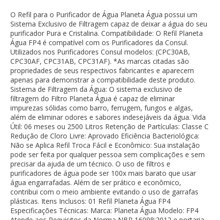
O Refil para o Purificador de Água Planeta Água possui um
Sistema Exclusivo de Filtragem capaz de deixar a água do seu
purificador Pura e Cristalina. Compatibilidade: O Refil Planeta
Água FP4 é compatível com os Purificadores da Consul.
Utilizados nos Purificadores Consul modelos: (CPC30AB,
CPC30AF, CPC31AB, CPC31AF). *As marcas citadas são
propriedades de seus respectivos fabricantes e aparecem
apenas para demonstrar a compatibilidade deste produto.
Sistema de Filtragem da Água: O sistema exclusivo de
filtragem do Filtro Planeta Água é capaz de eliminar
impurezas sólidas como barro, ferrugem, fungos e algas,
além de eliminar odores e sabores indesejáveis da água. Vida
Útil: 06 meses ou 2500 Litros Retenção de Partículas: Classe C
Redução de Cloro Livre: Aprovado Eficiência Bacteriológica:
Não se Aplica Refil Troca Fácil e Econômico: Sua instalação
pode ser feita por qualquer pessoa sem complicações e sem
precisar da ajuda de um técnico. O uso de filtros e
purificadores de água pode ser 100x mais barato que usar
água engarrafadas. Além de ser prático e econômico,
contribui com o meio ambiente evitando o uso de garrafas
plásticas. Itens Inclusos: 01 Refil Planeta Água FP4
Especificações Técnicas: Marca: Planeta Água Modelo: FP4
Atende aos Requisitos da Norma NBR 16098:2012 e portaria