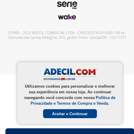
©1990 - 2025
ADECIL COMERCIAL LTDA
- CNPJ
05.074.931/0001-58
Av.
Osmundo dos Santos Pellegrini, 615
,
Jardim Trevo
-
Jundiaí
/
SP
-
13211377
Utilizamos cookies para personalizar e melhorar
sua experiência em nossa loja. Ao continuar
navegando você concorda com nossa
Política de
Privacidade
e
Termos de Compra e Venda.
Aceitar e Continuar