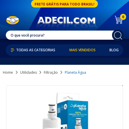
FRETE GRÁTIS PARA TODO BRASIL!
0
MAIS VENDIDOS
BLOG
Home
Utilidades
Filtração
Planeta Água
12% OFF