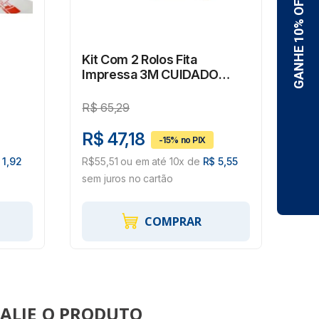
Kit Com 2 Rolos Fita
Fi
Impressa 3M CUIDADO
Tr
RE
FRÁGIL 48mmX50M
Mm
R$
65,29
R$
R$ 47,18
R$
 1,92
R$55,51 ou em até 10x de
R$ 5,55
R$2
sem juros no cartão
29,
COMPRAR
ALIE