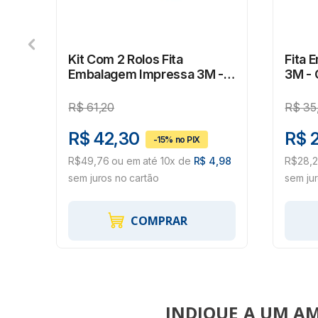
Kit Com 2 Rolos Fita
Fita 
Embalagem Impressa 3M -
3M -
LACRE
48mm
R$
61,20
R$
35
R$ 42,30
R$ 
,33
R$49,76 ou em até 10x de
R$ 4,98
R$28,2
sem juros no cartão
sem ju
COMPRAR
INDIQUE