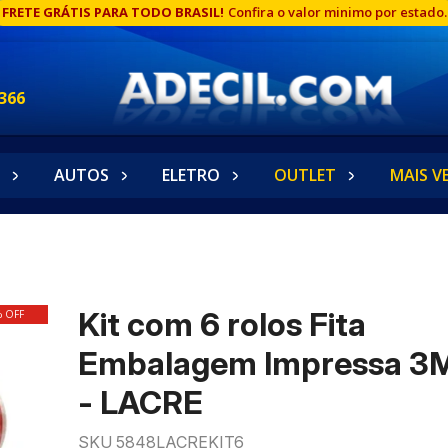
FRETE GRÁTIS PARA TODO BRASIL!
Confira o valor minimo por estado.
366
AUTOS
ELETRO
OUTLET
MAIS V
Kit com 6 rolos Fita
% OFF
Embalagem Impressa 3
- LACRE
SKU 5848LACREKIT6