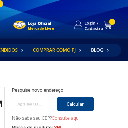
Login
Loja Oficial
Cadastro
Mercado Livre
ENDIDOS
COMPRAR COMO PJ
BLOG
M
Não sabe seu CEP?
Consulte aqui
Marca do produto:
3M