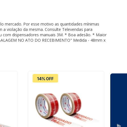
 pelo mercado. Por esse motivo as quantidades mínimas
em a violação da mesma. Consulte Televendas para
u com dispensadores manuais 3M. * Boa adesão. * Maior
 EMBALAGEM NO ATO DO RECEBIMENTO" Medida - 48mm x
14% OFF
3