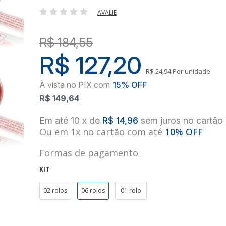
AVALIE
R$ 184,55
R$ 127,20
R$ 24,94
Por unidade
R$ 149,64
10
x
de
R$ 14,96
sem juros
no
cartão
Ou em 1x no cartão com até
10% OFF
Formas de pagamento
KIT
02 rolos
06 rolos
01 rolo