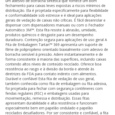
um adesivo de borracha sintética que fornece um bom
fechamento para caixas leves expostas a riscos mínimos de
distribuição. Ela é projetada especificamente para flexibilidade
e conformabilidade sob estresse e é ideal para aplicações
gerais de vedação de caixas não críticas. É fácil desenrolar e
dispensar com dispensadores manuais ou com o Fechador
Automático 3M™. Esta fita resiste à abrasão, umidade,
produtos químicos e desgaste para um desempenho
duradouro. Contenção segura para aplicações de uso geral A
Fita de Embalagem Tartan™ 369 apresenta um suporte de
filme de polipropileno orientado biaxialmente com adesivo de
borracha sensível à pressão. Adere instantaneamente e de
forma consistente à maioria das superfícies, incluindo caixas
contendo altos níveis de conteúdo reciclado. Oferece boa
resistência ao rasgo e à divisão da borda e atende às
diretrizes da FDA para contato indireto com alimentos.
Durável e confiável Esta fita de vedação de uso geral,
também conhecida como fita de embalagem ou fita adesiva,
foi projetada para fechar com segurança contêineres com
fendas regulares (RSC) e embalagens usadas para
movimentação, remessa e distribuição. Essas fitas
apresentam durabilidade e alta resistência e funcionam
especialmente bem em papelão ondulado e papelão
reciclados desafiadores. Por ser consistente e confiável, a fita