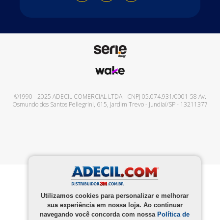
©1990 - 2025
ADECIL COMERCIAL LTDA
- CNPJ
05.074.931/0001-58
Av.
Osmundo dos Santos Pellegrini, 615
,
Jardim Trevo
-
Jundiaí
/
SP
-
13211377
Utilizamos cookies para personalizar e melhorar
sua experiência em nossa loja. Ao continuar
navegando você concorda com nossa
Política de