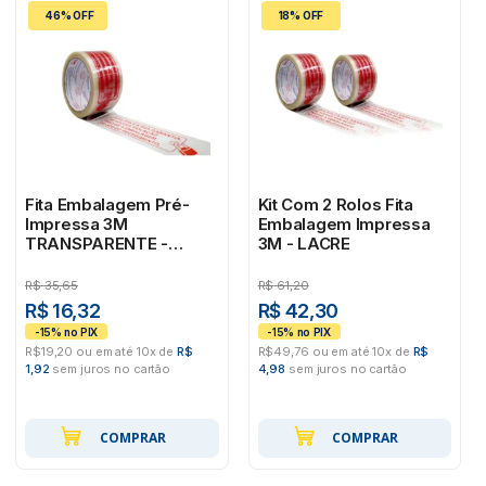
46% OFF
18% OFF
Fita Embalagem Pré-
Kit Com 2 Rolos Fita
Impressa 3M
Embalagem Impressa
TRANSPARENTE -
3M - LACRE
LACRE
R$
35,65
R$
61,20
R$ 16,32
R$ 42,30
R$19,20 ou em até 10x de
R$
R$49,76 ou em até 10x de
R$
1,92
sem juros no cartão
4,98
sem juros no cartão
COMPRAR
COMPRAR