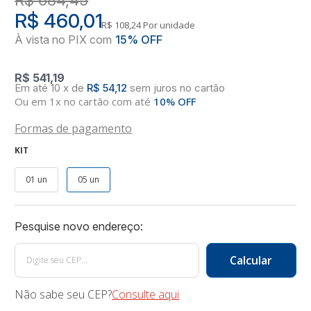
R$ 460,01
R$ 108,24
Por unidade
R$ 541,19
10
x
de
R$ 54,12
sem juros
no
cartão
Ou em 1x no cartão com até
10% OFF
Formas de pagamento
KIT
01 un
05 un
Não sabe seu CEP?
Consulte aqui