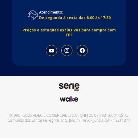
Atendimento:
De segunda à sexta das 8:00 às 17:30
Preços e estoques exclusivos para compra com
CPF
©1990 - 2025
ADECIL COMERCIAL LTDA
- CNPJ
05.074.931/0001-58
Av.
Osmundo dos Santos Pellegrini, 615
,
Jardim Trevo
-
Jundiaí
/
SP
-
13211377