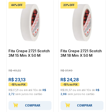
44% OFF
23% OFF
Fita Crepe 2721 Scotch
Fita Crepe 2721 Scotch
3M 15 Mm X 50 M
3M 18 Mm X 50 M
R$
49,22
R$
37,49
R$ 23,13
R$ 24,28
R$27,21 ou em até 10x de
R$
R$28,57 ou em até 10x de
R$
2,72
sem juros no cartão
2,86
sem juros no cartão
COMPRAR
COMPRAR