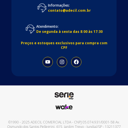
Informações:
contato@adecil.com.br
Atendimento:
De segunda à sexta das 8:00 às 17:30
Preços e estoques exclusivos para compra com
CPF
©1990 - 2025
ADECIL COMERCIAL LTDA
- CNPJ
05.074.931/0001-58
Av.
Osmundo dos Santos Pellegrini, 615
,
Jardim Trevo
-
Jundiaí
/
SP
-
13211377