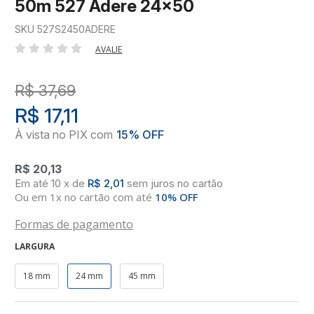
50m 527 Adere 24x50
SKU 527S2450ADERE
AVALIE
R$ 37,69
R$ 17,11
R$ 20,13
10
x
de
R$ 2,01
sem juros
no
cartão
Ou em 1x no cartão com até
10% OFF
Formas de pagamento
LARGURA
18 mm
24 mm
45 mm