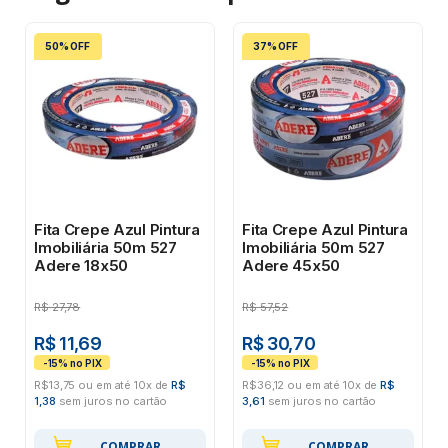
50% OFF
37% OFF
Fita Crepe Azul Pintura
Fita Crepe Azul Pintura
Imobiliária 50m 527
Imobiliária 50m 527
Adere 18x50
Adere 45x50
R$
27,78
R$
57,52
R$ 11,69
R$ 30,70
R$13,75 ou em até 10x de
R$
R$36,12 ou em até 10x de
R$
1,38
sem juros no cartão
3,61
sem juros no cartão
COMPRAR
COMPRAR