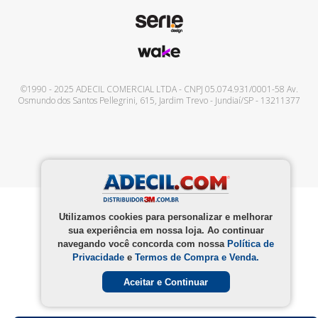
©1990 - 2025
ADECIL COMERCIAL LTDA
- CNPJ
05.074.931/0001-58
Av.
Osmundo dos Santos Pellegrini, 615
,
Jardim Trevo
-
Jundiaí
/
SP
-
13211377
Utilizamos cookies para personalizar e melhorar
sua experiência em nossa loja. Ao continuar
navegando você concorda com nossa
Política de
Privacidade
e
Termos de Compra e Venda.
Aceitar e Continuar