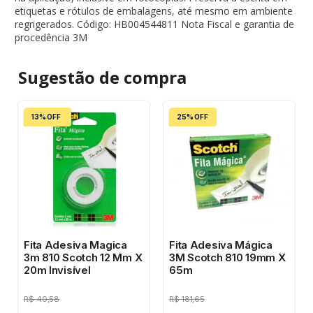
etiquetas e rótulos de embalagens, até mesmo em ambiente
regrigerados. Código: HB004544811 Nota Fiscal e garantia de
procedência 3M
Sugestão de
compra
13% OFF
25% OFF
Fita Adesiva Magica
Fita Adesiva Mágica
3m 810 Scotch 12 Mm X
3M Scotch 810 19mm X
20m Invisível
65m
R$
40,58
R$
181,65