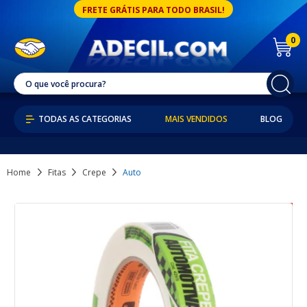
FRETE GRÁTIS PARA TODO BRASIL!
0
MAIS VENDIDOS
BLOG
Home
Fitas
Crepe
Auto
37% OFF