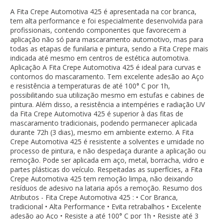
A Fita Crepe Automotiva 425 é apresentada na cor branca,
tem alta performance e foi especialmente desenvolvida para
profissionais, contendo componentes que favorecem a
aplicação não só para mascaramento automotivo, mas para
todas as etapas de funilaria e pintura, sendo a Fita Crepe mais
indicada até mesmo em centros de estética automotiva.
Aplicação A Fita Crepe Automotiva 425 é ideal para curvas e
contornos do mascaramento. Tem excelente adesão ao Aço
e resistência a temperaturas de até 100° C por 1h,
possibilitando sua utilização mesmo em estufas e cabines de
pintura. Além disso, a resistência a intempéries e radiação UV
da Fita Crepe Automotiva 425 é superior à das fitas de
mascaramento tradicionais, podendo permanecer aplicada
durante 72h (3 dias), mesmo em ambiente externo. A Fita
Crepe Automotiva 425 é resistente a solventes e umidade no
processo de pintura, e não despedaça durante a aplicação ou
remoção. Pode ser aplicada em aço, metal, borracha, vidro e
partes plásticas do veículo. Respeitadas as superfícies, a Fita
Crepe Automotiva 425 tem remoção limpa, não deixando
resíduos de adesivo na lataria após a remoção. Resumo dos
Atributos - Fita Crepe Automotiva 425 : • Cor Branca,
tradicional • Alta Performance • Evita retrabalhos • Excelente
adesão ao Aço • Resiste a até 100° C por 1h • Resiste até 3