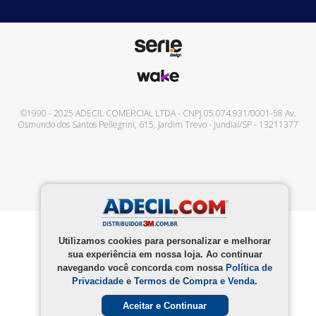
©1990 - 2025
ADECIL COMERCIAL LTDA
- CNPJ
05.074.931/0001-58
Av.
Osmundo dos Santos Pellegrini, 615
,
Jardim Trevo
-
Jundiaí
/
SP
-
13211377
Utilizamos cookies para personalizar e melhorar
sua experiência em nossa loja. Ao continuar
navegando você concorda com nossa
Política de
Privacidade
e
Termos de Compra e Venda.
Aceitar e Continuar