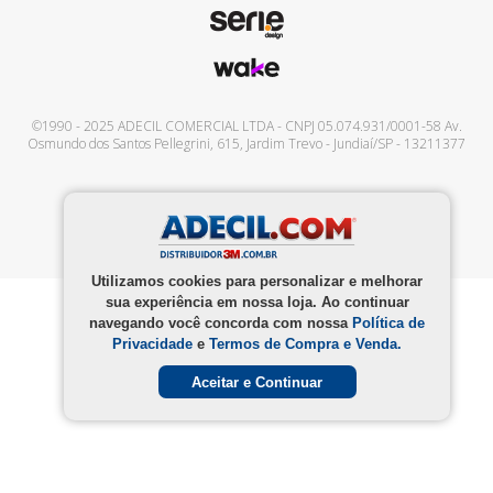
©1990 - 2025
ADECIL COMERCIAL LTDA
- CNPJ
05.074.931/0001-58
Av.
Osmundo dos Santos Pellegrini, 615
,
Jardim Trevo
-
Jundiaí
/
SP
-
13211377
Utilizamos cookies para personalizar e melhorar
sua experiência em nossa loja. Ao continuar
navegando você concorda com nossa
Política de
Privacidade
e
Termos de Compra e Venda.
Aceitar e Continuar