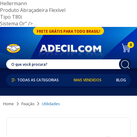
Hellermann
Produto
Abraçadeira Flexível
Tipo
T80i
Sistema
Or" />
FRETE GRÁTIS PARA TODO BRASIL!
0
MAIS VENDIDOS
BLOG
Home
Fixação
Utilidades