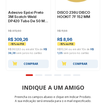
Adesivo Epóxi Preto
DISCO 236U DISCO
3M Scotch-Weld
HOOKIT 7F 152 MM
DP420 Tubo De 50 Ml
Preto
R$
372,60
R$
11,56
R$ 309,26
R$ 8,96
R$363,83 ou em até 10x de
R$
R$10,54 ou em até 10x de
R$
36,38
sem juros no cartão
1,05
sem juros no cartão
COMPRAR
COMPRAR
INDIQUE
Preencha os campos abaixo e clique em Indicar Produto.
A sua indicação será enviada para o e-mail especificado.