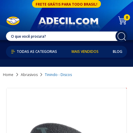
FRETE GRÁTIS PARA TODO BRASIL!
0
MAIS VENDIDOS
BLOG
Home
Abrasivos
Tinindo - Discos
42% OFF