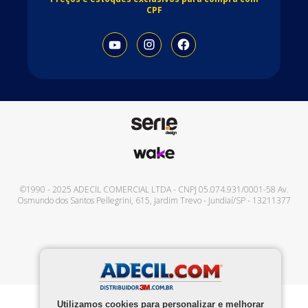
CPF
©1990 - 2025
ADECIL COMERCIAL LTDA
- CNPJ
05.074.931/0001-58
Av.
Osmundo dos Santos Pellegrini, 615
,
Jardim Trevo
-
Jundiaí
/
SP
-
13211377
Utilizamos cookies para personalizar e melhorar