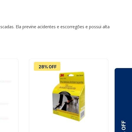
cadas. Ela previne acidentes e escorregões e possui alta
28% OFF
9