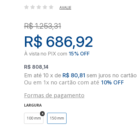
AVALIE
R$ 1.253,31
R$ 686,92
R$ 808,14
10
x
de
R$ 80,81
sem juros
no
cartão
Ou em 1x no cartão com até
10% OFF
Formas de pagamento
LARGURA
100 mm
150 mm