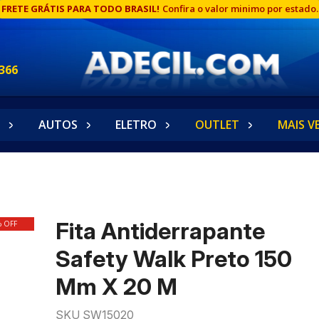
FRETE GRÁTIS PARA TODO BRASIL!
Confira o valor minimo por estado.
366
AUTOS
ELETRO
OUTLET
MAIS V
Fita Antiderrapante
% OFF
Safety Walk Preto 150
Mm X 20 M
SKU SW15020