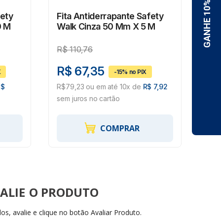
fety
Fita Antiderrapante Safety
Fit
0 M
Walk Cinza 50 Mm X 5 M
Wa
X 
R$
110,76
R$
R$ 67,35
R$
R$
R$79,23 ou em até 10x de
R$ 7,92
R$2
sem juros no cartão
20,
COMPRAR
ALIE
s, avalie e clique no botão Avaliar Produto.