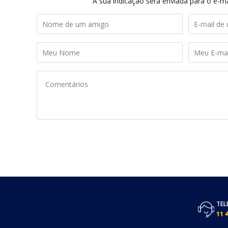
A sua indicação será enviada para o e-ma
TEL
11