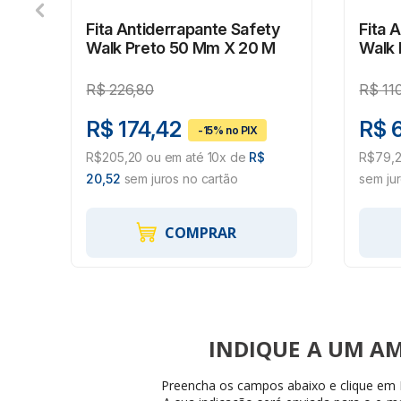
Fita Antiderrapante Safety
Fita 
Walk Preto 50 Mm X 20 M
Walk 
R$
226,80
R$
11
R$ 174,42
R$ 
,63
R$205,20 ou em até 10x de
R$
R$79,2
20,52
sem juros no cartão
sem ju
COMPRAR
INDIQUE
Preencha os campos abaixo e clique em I