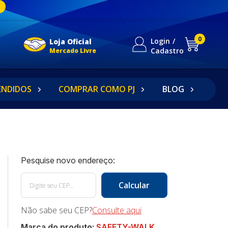
0
Login
Loja Oficial
Cadastro
Mercado Livre
ENDIDOS
COMPRAR COMO PJ
BLOG
Não sabe seu CEP?
Consulte aqui
Marca do produto:
SAFETY-WALK