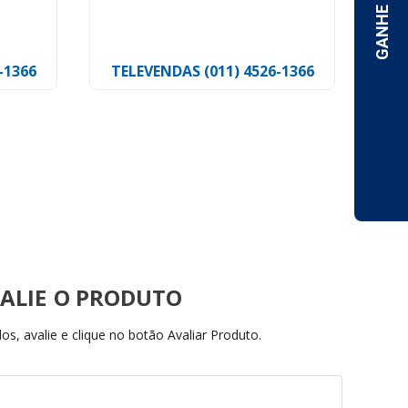
Hellermann
De 
R$
-1366
TELEVENDAS (011) 4526-1366
R$
R$3
36,
ALIE
s, avalie e clique no botão Avaliar Produto.