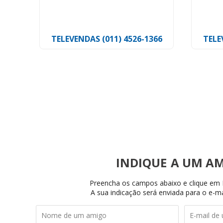
Tyton
Tyto
TELEVENDAS (011) 4526-1366
TELE
,12
INDIQUE
Preencha os campos abaixo e clique em I
A sua indicação será enviada para o e-ma