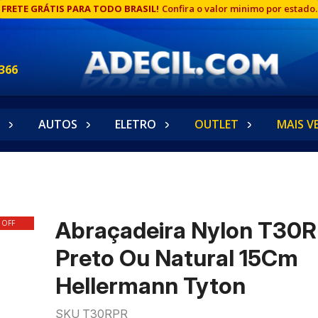
FRETE GRÁTIS PARA TODO BRASIL!
Confira o valor minimo por estado.
366
AUTOS
ELETRO
OUTLET
MAIS V
Abraçadeira Nylon T30R
 OFF
Preto Ou Natural 15Cm
Hellermann Tyton
SKU T30RPR