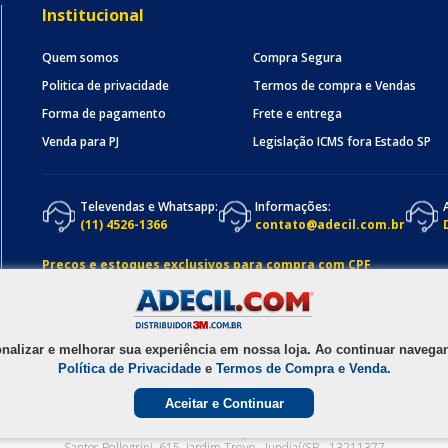
Institucional
Quem somos
Compra Segura
Politica de privacidade
Termos de compra e Vendas
Forma de pagamento
Frete e entrega
Venda para PJ
Legislação ICMS fora Estado SP
Televendas e Whatsapp:
Informações:
(11) 4526-1366
contato@adecil.com.br
Preços e estoques exclusivos para compra com CPF
onalizar e melhorar sua experiência em nossa loja. Ao continuar nave
Política de Privacidade
e
Termos de Compra e Venda.
Aceitar e Continuar
1990 - 2025
ADECIL COMERCIAL LTDA
- CNPJ
05.074.931/0001-58
Av. Osmundo d
Santos Pellegrini, 615
,
Jardim Trevo
-
Jundiaí
/
SP
-
13211377