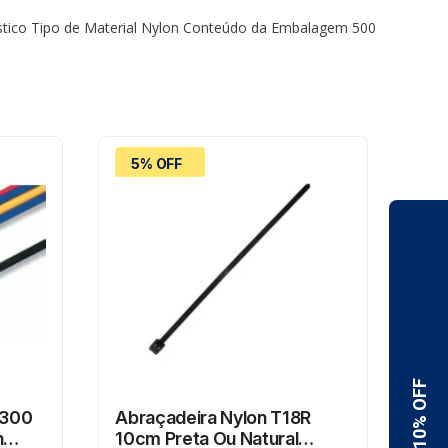
lástico Tipo de Material Nylon Conteúdo da Embalagem 500
5% OFF
2
C300
Abraçadeira Nylon T18R
Ade
n
10cm Preta Ou Natural
Sc