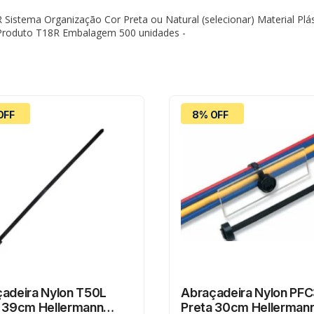
 Sistema Organização Cor Preta ou Natural (selecionar) Material P
 Produto T18R Embalagem 500 unidades -
OFF
8% OFF
adeira Nylon T50L
Abraçadeira Nylon PF
 39cm Hellermann
Preta 30cm Hellerman