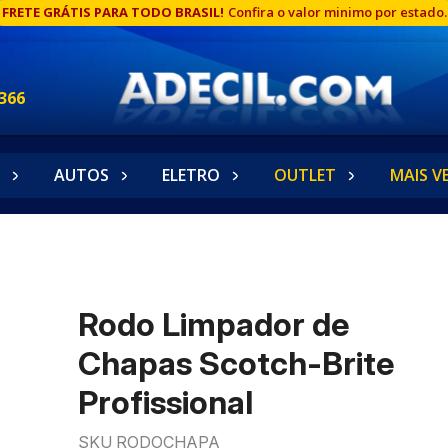
FRETE GRÁTIS PARA TODO BRASIL!
Confira o valor minimo por estado.
366
AUTOS
ELETRO
OUTLET
MAIS V
Rodo Limpador de
Chapas Scotch-Brite
Profissional
SKU RODOCHAPA