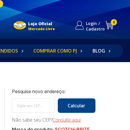
0
Login
Loja Oficial
Cadastro
Mercado Livre
ENDIDOS
COMPRAR COMO PJ
BLOG
Não sabe seu CEP?
Consulte aqui
Marca do produto:
SCOTCH-BRITE