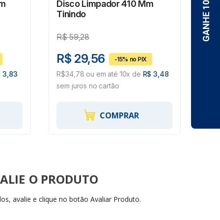
Mm
Disco Limpador 410 Mm
DI
Tinindo
PE
R$
59,28
R$
R$ 29,56
R$
 3,83
R$34,78 ou em até 10x de
R$ 3,48
R$3
sem juros no cartão
sem 
COMPRAR
ALIE
s, avalie e clique no botão Avaliar Produto.