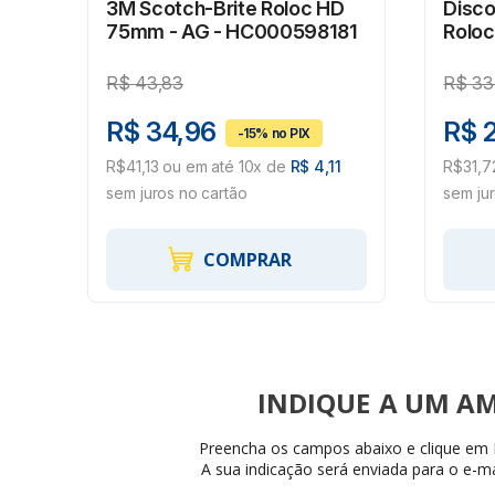
al
3M Scotch-Brite Roloc HD
Disco
75mm - AG - HC000598181
Roloc
R$
43,83
R$
33
R$ 34,96
R$ 
63
R$41,13 ou em até 10x de
R$ 4,11
R$31,7
sem juros no cartão
sem ju
COMPRAR
INDIQUE
Preencha os campos abaixo e clique em I
A sua indicação será enviada para o e-ma