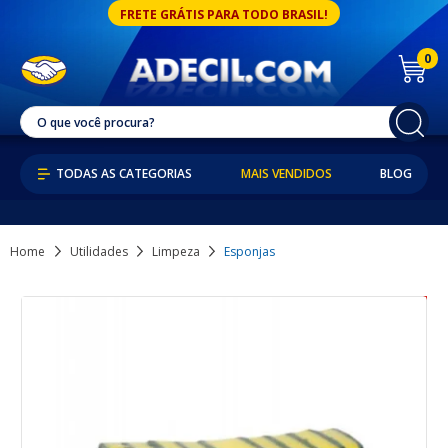
FRETE GRÁTIS PARA TODO BRASIL!
0
MAIS VENDIDOS
BLOG
Home
Utilidades
Limpeza
Esponjas
17% OFF