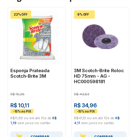
22% OFF
6% OFF
Esponja Prateada
3M Scotch-Brite Roloc
Scotch-Brite 3M
HD 75mm - AG -
HC000598181
R$
15,38
R$
43,83
R$ 10,11
R$ 34,96
R$11,89 ou em até 10x de
R$
R$41,13 ou em até 10x de
R$
1,19
sem juros no cartão
4,11
sem juros no cartão
COMPRAR
COMPRAR