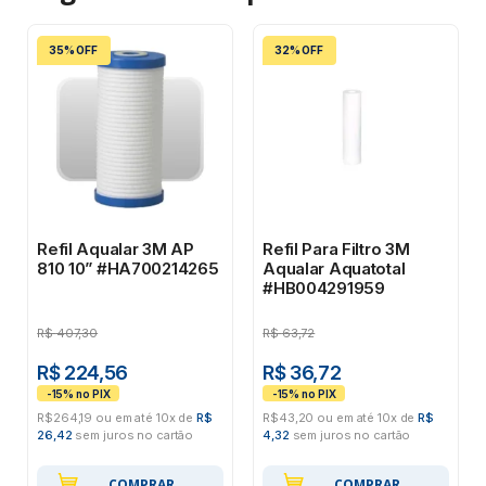
35% OFF
32% OFF
Refil Aqualar 3M AP
Refil Para Filtro 3M
810 10” #HA700214265
Aqualar Aquatotal
#HB004291959
R$
407,30
R$
63,72
R$ 224,56
R$ 36,72
R$264,19 ou em até 10x de
R$
R$43,20 ou em até 10x de
R$
26,42
sem juros no cartão
4,32
sem juros no cartão
COMPRAR
COMPRAR