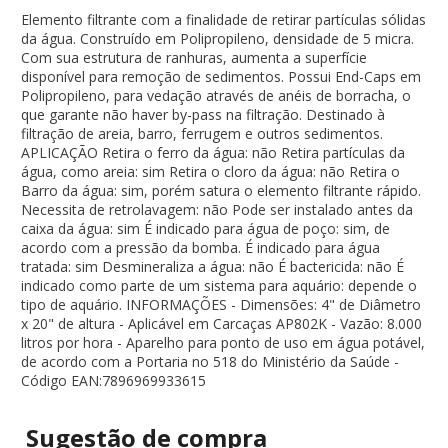
Elemento filtrante com a finalidade de retirar partículas sólidas
da água. Construído em Polipropileno, densidade de 5 micra.
Com sua estrutura de ranhuras, aumenta a superfície
disponível para remoção de sedimentos. Possui End-Caps em
Polipropileno, para vedação através de anéis de borracha, o
que garante não haver by-pass na filtração. Destinado à
filtração de areia, barro, ferrugem e outros sedimentos.
APLICAÇÃO Retira o ferro da água: não Retira partículas da
água, como areia: sim Retira o cloro da água: não Retira o
Barro da água: sim, porém satura o elemento filtrante rápido.
Necessita de retrolavagem: não Pode ser instalado antes da
caixa da água: sim É indicado para água de poço: sim, de
acordo com a pressão da bomba. É indicado para água
tratada: sim Desmineraliza a água: não É bactericida: não É
indicado como parte de um sistema para aquário: depende o
tipo de aquário. INFORMAÇÕES - Dimensões: 4" de Diâmetro
x 20" de altura - Aplicável em Carcaças AP802K - Vazão: 8.000
litros por hora - Aparelho para ponto de uso em água potável,
de acordo com a Portaria no 518 do Ministério da Saúde -
Código EAN:7896969933615
Sugestão de
compra