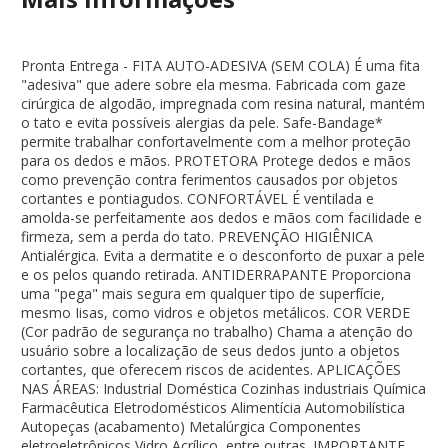
Pronta Entrega - FITA AUTO-ADESIVA (SEM COLA) É uma fita
"adesiva" que adere sobre ela mesma. Fabricada com gaze
cirúrgica de algodão, impregnada com resina natural, mantém
o tato e evita possíveis alergias da pele. Safe-Bandage*
permite trabalhar confortavelmente com a melhor proteção
para os dedos e mãos. PROTETORA Protege dedos e mãos
como prevenção contra ferimentos causados por objetos
cortantes e pontiagudos. CONFORTÁVEL É ventilada e
amolda-se perfeitamente aos dedos e mãos com faciIidade e
firmeza, sem a perda do tato. PREVENÇÃO HIGIÊNICA
Antialérgica. Evita a dermatite e o desconforto de puxar a pele
e os pelos quando retirada. ANTIDERRAPANTE Proporciona
uma "pega" mais segura em qualquer tipo de superfície,
mesmo Iisas, como vidros e objetos metálicos. COR VERDE
(Cor padrão de segurança no trabalho) Chama a atenção do
usuário sobre a localização de seus dedos junto a objetos
cortantes, que oferecem riscos de acidentes. APLICAÇÕES
NAS ÁREAS: Industrial Doméstica Cozinhas industriais Química
Farmacêutica Eletrodomésticos Alimentícia Automobilística
Autopeças (acabamento) Metalúrgica Componentes
eletroeletrônicos Vidro Acrílico, entre outras. IMPORTANTE