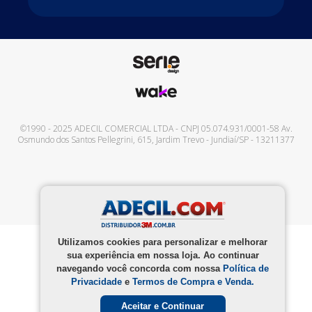
©1990 - 2025
ADECIL COMERCIAL LTDA
- CNPJ
05.074.931/0001-58
Av.
Osmundo dos Santos Pellegrini, 615
,
Jardim Trevo
-
Jundiaí
/
SP
-
13211377
Utilizamos cookies para personalizar e melhorar
sua experiência em nossa loja. Ao continuar
navegando você concorda com nossa
Política de
Privacidade
e
Termos de Compra e Venda.
Aceitar e Continuar