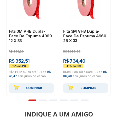
Fita 3M VHB Dupla-
Fita 3M VHB Dupla-
Face De Espuma 4960
Face De Espuma 4960
12 X 33
25 X 33
R$
529,20
R$
1.069,20
R$ 352,51
R$ 734,40
R$414,72 ou em até 10x de
R$
R$864,00 ou em até 10x de
R$
41,47
sem juros no cartão
86,40
sem juros no cartão
COMPRAR
COMPRAR
INDIQUE