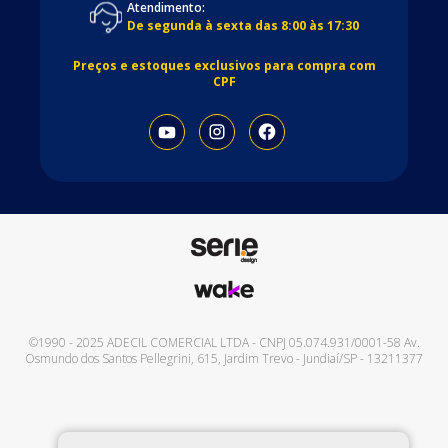
Atendimento:
De segunda à sexta das 8:00 às 17:30
Preços e estoques exclusivos para compra com
CPF
©1990 - 2025
ADECIL COMERCIAL LTDA
- CNPJ
05.074.931/0001-58
Av.
Osmundo dos Santos Pellegrini, 615
,
Jardim Trevo
-
Jundiaí
/
SP
-
13211377