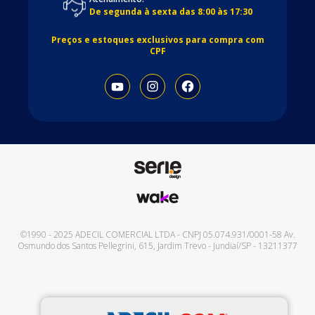
De segunda à sexta das 8:00 às 17:30
Preços e estoques exclusivos para compra com
CPF
©1990 - 2025
ADECIL COMERCIAL LTDA
- CNPJ
05.074.931/0001-58
Av.
Osmundo dos Santos Pellegrini, 615
,
Jardim Trevo
-
Jundiaí
/
SP
-
13211377