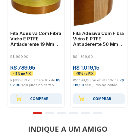
Fita Adesiva Com Fibra
Fita Adesiva Com Fibra
Vidro E PTFE
Vidro E PTFE
Antiaderente 19 Mm X
Antiaderente 50 Mm X
30 M
15 M
R$
999,90
R$
1.599,90
R$ 789,65
R$ 1.019,15
R$929,00 ou em até 10x de
R$
R$1.199,00 ou em até 10x de
R$
92,90
sem juros no cartão
119,90
sem juros no cartão
COMPRAR
COMPRAR
INDIQUE