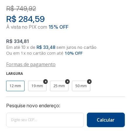
R$ 749,92
R$ 284,59
R$ 334,81
10
x
de
R$ 33,48
sem juros
no
cartão
Ou em 1x no cartão com até
10% OFF
Formas de pagamento
LARGURA
12 mm
19 mm
25 mm
50 mm