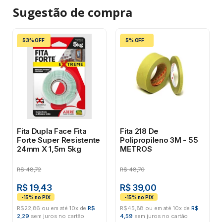
Sugestão de
compra
53% OFF
5% OFF
Fita Dupla Face Fita
Fita 218 De
Forte Super Resistente
Polipropileno 3M - 55
24mm X 1,5m 5kg
METROS
R$
48,72
R$
48,70
R$ 19,43
R$ 39,00
R$22,86 ou em até 10x de
R$
R$45,88 ou em até 10x de
R$
2,29
sem juros no cartão
4,59
sem juros no cartão