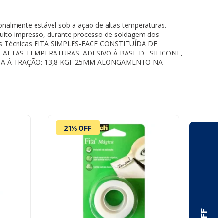
onalmente estável sob a ação de altas temperaturas.
rcuito impresso, durante processo de soldagem dos
ções Técnicas FITA SIMPLES-FACE CONSTITUÍDA DE
LTAS TEMPERATURAS. ADESIVO À BASE DE SILICONE,
CIA À TRAÇÃO: 13,8 KGF 25MM ALONGAMENTO NA
21% OFF
2