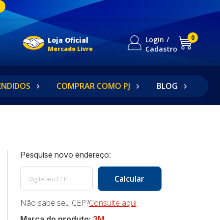
0
Login
Loja Oficial
Cadastro
Mercado Livre
ENDIDOS
COMPRAR COMO PJ
BLOG
Não sabe seu CEP?
Consulte aqui
Marca do produto:
3M