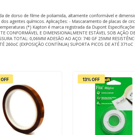
da de dorso de filme de poliamida, altamente conformável e dimensi
ia dos agentes químicos. Aplicações: - Mascaramento de placas de ci
temperaturas (*) Kapton é marca registrada da Dupont Especifica
TE CONFORMÁVEL E DIMENSIONALMENTE ESTÁVEL SOB AÇÃO DE A
ESSURA TOTAL: 0,06MM ADESÃO AO AÇO: 740 GF 25MM RESISTÊN
ATÉ 260oC (EXPOSIÇÃO CONTÍNUA) SUPORTA PICOS DE ATÉ 371oC
 OFF
13% OFF