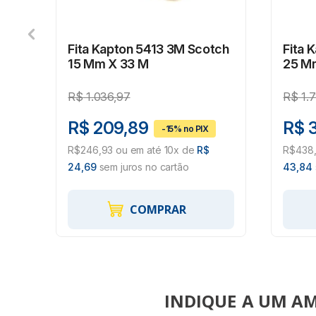
570
Fita Kapton 5413 3M Scotch
Fita 
X
15 Mm X 33 M
25 M
R$
1.036,97
R$
1.
R$ 209,89
R$ 
,90
R$246,93 ou em até 10x de
R$
R$438,
24,69
sem juros no cartão
43,84
COMPRAR
INDIQUE