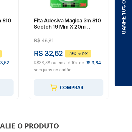
m 810
Fita Adesiva Magica 3m 810
Fit
Scotch 19 Mm X 20m
Sc
Invisível
R$
48,81
R$
R$ 32,62
R$
 3,52
R$38,38 ou em até 10x de
R$ 3,84
R$1
sem juros no cartão
sem 
COMPRAR
ALIE