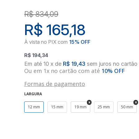
R$ 834,09
R$ 165,18
R$ 194,34
10
x
de
R$ 19,43
sem juros
no
cartão
Ou em 1x no cartão com até
10% OFF
Formas de pagamento
LARGURA
12 mm
15 mm
19 mm
25 mm
50 mm