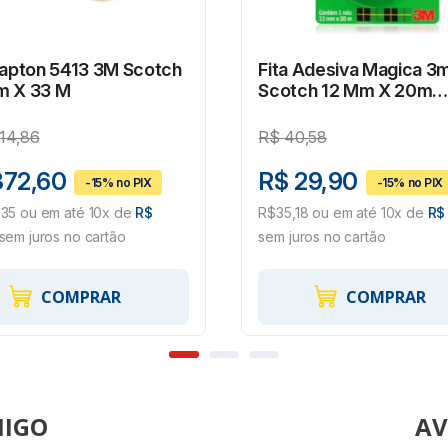
Kapton 5413 3M Scotch
Fita Adesiva Magica 3
m X 33 M
Scotch 12 Mm X 20m
Invisível
714,86
R$
40,58
372,60
R$ 29,90
35 ou em até 10x de
R$
R$35,18 ou em até 10x de
R$
sem juros no cartão
sem juros no cartão
COMPRAR
COMPRAR
AV