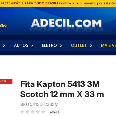
FRETE GRÁTIS PARA TODO BRASIL!
Confira o valor minimo por estado.
366
AUTOS
ELETRO
OUTLET
MAIS V
Fita Kapton 5413 3M
% OFF
Scotch 12 mm X 33 m
SKU 5413D12333M
AVALIE