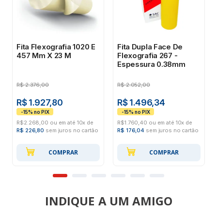
Fita Flexografia 1020 E
Fita Dupla Face De
457 Mm X 23 M
Flexografia 267 -
Espessura 0.38mm
R$
2.376,00
R$
2.052,00
R$ 1.927,80
R$ 1.496,34
R$2.268,00 ou em até 10x de
R$1.760,40 ou em até 10x de
R$ 226,80
sem juros no cartão
R$ 176,04
sem juros no cartão
COMPRAR
COMPRAR
INDIQUE