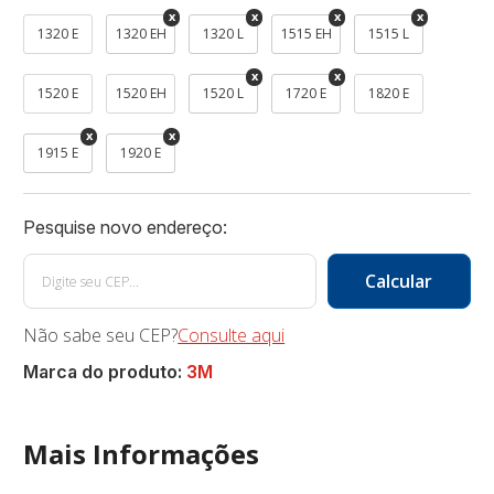
1320 E
1320 EH
1320 L
1515 EH
1515 L
1520 E
1520 EH
1520 L
1720 E
1820 E
1915 E
1920 E
Não sabe seu CEP?
Consulte aqui
Marca do produto:
3M
Mais Informações