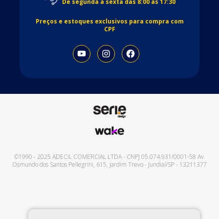
De segunda à sexta das 8:00 às 17:30
Preços e estoques exclusivos para compra com
CPF
©1990 - 2025
ADECIL COMERCIAL LTDA
- CNPJ
05.074.931/0001-58
Av.
Osmundo dos Santos Pellegrini, 615
,
Jardim Trevo
-
Jundiaí
/
SP
-
13211377