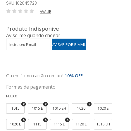
SKU 102045723
AVALIE
Produto Indisponível
Avise-me quando chegar
Ou em 1x no cartão com até
10% OFF
Formas de pagamento
FLEXO
1015
1015 E
1015 EH
1020
1020 E
1020 L
1115
1115 E
1120 E
1315 EH