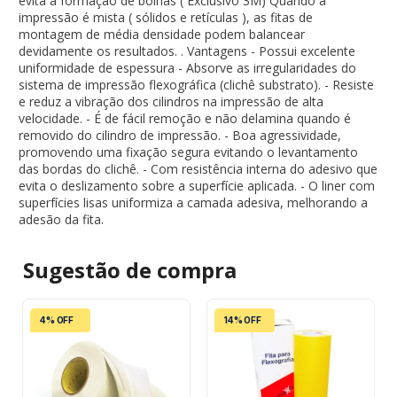
evita a formação de bolhas ( Exclusivo 3M) Quando a
impressão é mista ( sólidos e retículas ), as fitas de
montagem de média densidade podem balancear
devidamente os resultados. . Vantagens - Possui excelente
uniformidade de espessura - Absorve as irregularidades do
sistema de impressão flexográfica (clichê substrato). - Resiste
e reduz a vibração dos cilindros na impressão de alta
velocidade. - É de fácil remoção e não delamina quando é
removido do cilindro de impressão. - Boa agressividade,
promovendo uma fixação segura evitando o levantamento
das bordas do clichê. - Com resistência interna do adesivo que
evita o deslizamento sobre a superfície aplicada. - O liner com
superfícies lisas uniformiza a camada adesiva, melhorando a
adesão da fita.
Sugestão de
compra
4% OFF
14% OFF