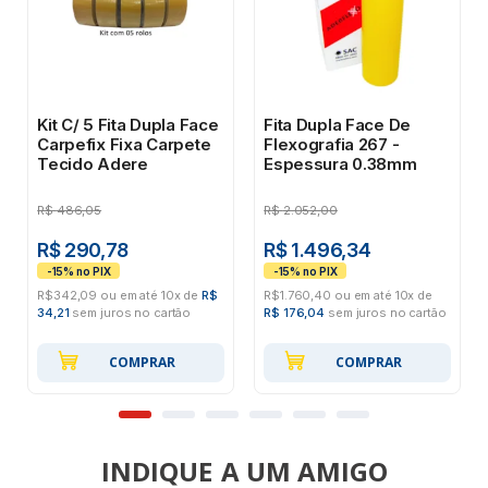
Kit C/ 5 Fita Dupla Face
Fita Dupla Face De
Carpefix Fixa Carpete
Flexografia 267 -
Tecido Adere
Espessura 0.38mm
R$
486,05
R$
2.052,00
R$ 290,78
R$ 1.496,34
R$342,09 ou em até 10x de
R$
R$1.760,40 ou em até 10x de
34,21
sem juros no cartão
R$ 176,04
sem juros no cartão
COMPRAR
COMPRAR
INDIQUE