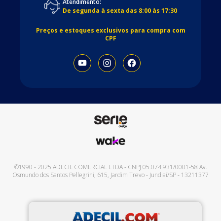
Atendimento:
De segunda à sexta das 8:00 às 17:30
Preços e estoques exclusivos para compra com
CPF
©1990 - 2025
ADECIL COMERCIAL LTDA
- CNPJ
05.074.931/0001-58
Av.
Osmundo dos Santos Pellegrini, 615
,
Jardim Trevo
-
Jundiaí
/
SP
-
13211377