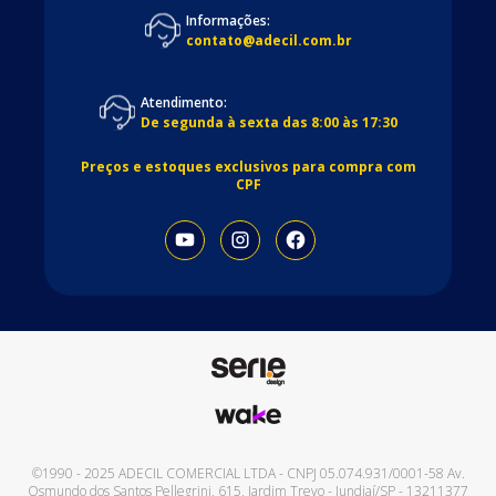
Informações:
contato@adecil.com.br
Atendimento:
De segunda à sexta das 8:00 às 17:30
Preços e estoques exclusivos para compra com
CPF
©1990 - 2025
ADECIL COMERCIAL LTDA
- CNPJ
05.074.931/0001-58
Av.
Osmundo dos Santos Pellegrini, 615
,
Jardim Trevo
-
Jundiaí
/
SP
-
13211377