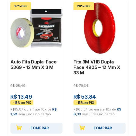
37% OFF
20% OFF
Auto Fita Dupla-Face
Fita 3M VHB Dupla-
5369 - 12 Mm X 3 M
Face 4905 – 12 Mm X
33 M
R$
25,49
R$
79,34
R$ 13,49
R$ 53,84
R$15,87 ou em até 10x de
R$
R$63,34 ou em até 10x de
R$
1,59
sem juros no cartão
6,33
sem juros no cartão
COMPRAR
COMPRAR