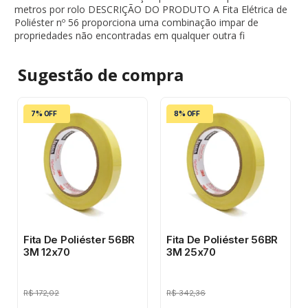
metros por rolo DESCRIÇÃO DO PRODUTO A Fita Elétrica de
Poliéster nº 56 proporciona uma combinação impar de
propriedades não encontradas em qualquer outra fi
Sugestão de
compra
7% OFF
8% OFF
Fita De Poliéster 56BR
Fita De Poliéster 56BR
3M 12x70
3M 25x70
R$
172,02
R$
342,36