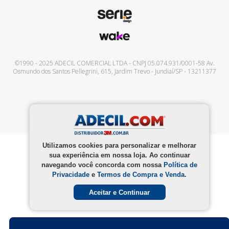
©1990 - 2025
ADECIL COMERCIAL LTDA
- CNPJ
05.074.931/0001-58
Av.
Osmundo dos Santos Pellegrini, 615
,
Jardim Trevo
-
Jundiaí
/
SP
-
13211377
Utilizamos cookies para personalizar e melhorar
sua experiência em nossa loja. Ao continuar
navegando você concorda com nossa
Política de
Privacidade
e
Termos de Compra e Venda.
Aceitar e Continuar