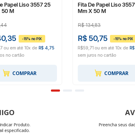
De Papel Liso 3557 25
Fita De Papel Liso 355
 50 M
Mm X 50 M
,44
R$
134,83
40,35
R$ 50,75
7 ou em até 10x de
R$ 4,75
R$59,71 ou em até 10x de
R$
ros no cartão
sem juros no cartão
COMPRAR
COMPRAR
AV
ndicar Produto.
Preencha seus dado
il especificado.