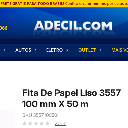
FRETE GRÁTIS PARA TODO BRASIL!
Confira o valor minimo por estado.
366
AUTOS
ELETRO
OUTLET
MAIS V
Fita De Papel Liso 3557
100 mm X 50 m
SKU 355710050I
AVALIE