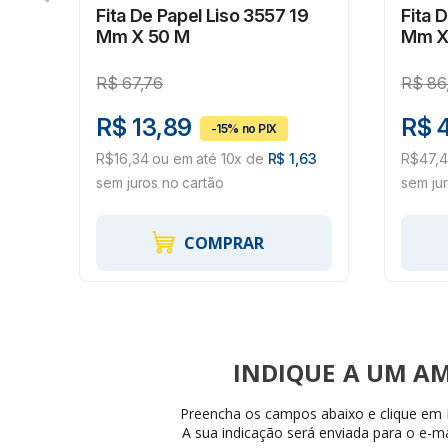
80
Fita De Papel Liso 3557 19
Fita 
Mm X 50 M
Mm X
R$
67,76
R$
86
R$ 13,89
R$ 
72
R$16,34 ou em até 10x de
R$ 1,63
R$47,4
sem juros no cartão
sem ju
COMPRAR
INDIQUE
Preencha os campos abaixo e clique em I
A sua indicação será enviada para o e-ma