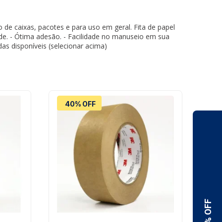
de caixas, pacotes e para uso em geral. Fita de papel
dade. - Ótima adesão. - Facilidade no manuseio em sua
as disponíveis (selecionar acima)
40% OFF
8