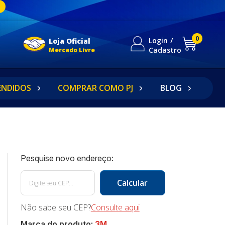
0
Login
Loja Oficial
Cadastro
Mercado Livre
ENDIDOS
COMPRAR COMO PJ
BLOG
Não sabe seu CEP?
Consulte aqui
Marca do produto:
3M