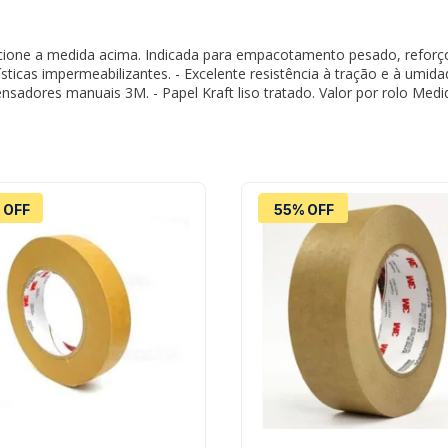
cione a medida acima. Indicada para empacotamento pesado, reforço 
rísticas impermeabilizantes. - Excelente resistência à tração e à umi
sadores manuais 3M. - Papel Kraft liso tratado. Valor por rolo Medid
 OFF
55% OFF