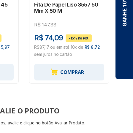
7 45
Fita De Papel Liso 3557 50
Fit
Mm X 50 M
Ta
R$
147,33
R$
R$ 74,09
R$
 5,97
R$87,17 ou em até 10x de
R$ 8,72
R$2
sem juros no cartão
sem 
COMPRAR
ALIE
s, avalie e clique no botão Avaliar Produto.