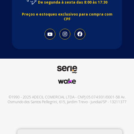
De segunda à sexta das 8:00 às 17:30
Preços e estoques exclusivos para compra com
CPF
©1990 - 2025
ADECIL COMERCIAL LTDA
- CNPJ
05.074.931/0001-58
Av.
Osmundo dos Santos Pellegrini, 615
,
Jardim Trevo
-
Jundiaí
/
SP
-
13211377