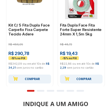
Kit C/ 5 Fita Dupla Face
Fita Dupla Face Fita
Carpefix Fixa Carpete
Forte Super Resistente
Tecido Adere
24mm X 1,5m 5kg
R$
486,05
R$
48,72
R$ 290,78
R$ 19,43
R$342,09 ou em até 10x de
R$
R$22,86 ou em até 10x de
R$
34,21
sem juros no cartão
2,29
sem juros no cartão
COMPRAR
COMPRAR
INDIQUE