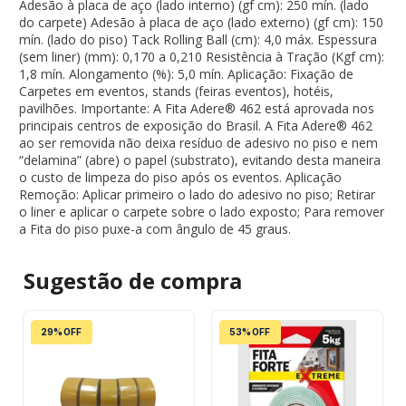
Adesão à placa de aço (lado interno) (gf cm): 250 mín. (lado
do carpete) Adesão à placa de aço (lado externo) (gf cm): 150
mín. (lado do piso) Tack Rolling Ball (cm): 4,0 máx. Espessura
(sem liner) (mm): 0,170 a 0,210 Resistência à Tração (Kgf cm):
1,8 mín. Alongamento (%): 5,0 mín. Aplicação: Fixação de
Carpetes em eventos, stands (feiras eventos), hotéis,
pavilhões. Importante: A Fita Adere® 462 está aprovada nos
principais centros de exposição do Brasil. A Fita Adere® 462
ao ser removida não deixa resíduo de adesivo no piso e nem
“delamina” (abre) o papel (substrato), evitando desta maneira
o custo de limpeza do piso após os eventos. Aplicação
Remoção: Aplicar primeiro o lado do adesivo no piso; Retirar
o liner e aplicar o carpete sobre o lado exposto; Para remover
a Fita do piso puxe-a com ângulo de 45 graus.
Sugestão de
compra
29% OFF
53% OFF