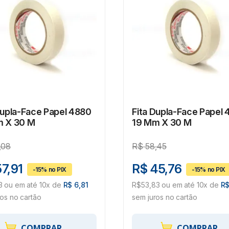
Dupla-Face Papel 4880
Fita Dupla-Face Papel
m X 30 M
19 Mm X 30 M
,08
R$
58,45
7,91
R$ 45,76
3 ou em até 10x de
R$ 6,81
R$53,83 ou em até 10x de
R$
ros no cartão
sem juros no cartão
COMPRAR
COMPRAR