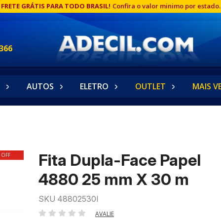
FRETE GRÁTIS PARA TODO BRASIL!
Confira o valor minimo por estado.
366
AUTOS
ELETRO
OUTLET
MAIS V
Fita Dupla-Face Papel
 OFF
4880 25 mm X 30 m
SKU 48802530I
AVALIE