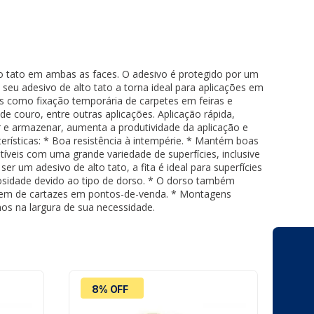
lto tato em ambas as faces. O adesivo é protegido por um
seu adesivo de alto tato a torna ideal para aplicações em
sos como fixação temporária de carpetes em feiras e
e couro, entre outras aplicações. Aplicação rápida,
 e armazenar, aumenta a produtividade da aplicação e
erísticas: * Boa resistência à intempérie. * Mantém boas
íveis com uma grande variedade de superfícies, inclusive
er um adesivo de alto tato, a fita é ideal para superfícies
rosidade devido ao tipo de dorso. * O dorso também
agem de cartazes em pontos-de-venda. * Montagens
mos na largura de sua necessidade.
8% OFF
8