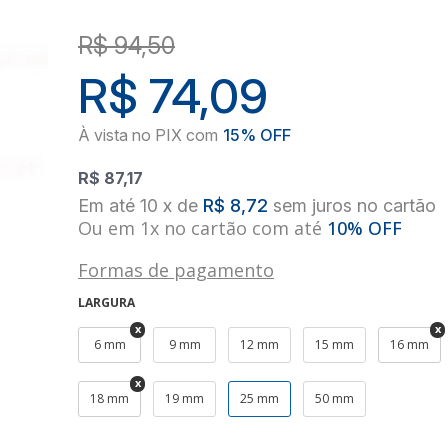
R$ 94,50
R$ 74,09
R$ 87,17
10
x
de
R$ 8,72
sem juros
no
cartão
Ou em 1x no cartão com até
10% OFF
Formas de pagamento
LARGURA
6 mm
9 mm
12 mm
15 mm
16 mm
18 mm
19 mm
25 mm
50 mm