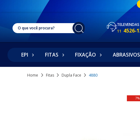
TELEVENDAS
4526-1
11
EPI
FITAS
FIXAÇÃO
ABRASIVOS
Home
Fitas
Dupla Face
4880
7%