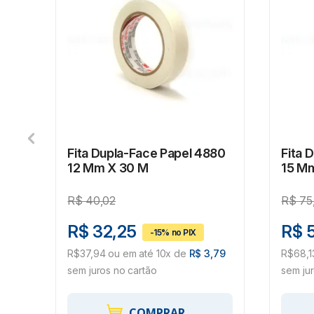
De
Fita Dupla-Face Papel 4880
Fita 
12 Mm X 30 M
15 M
R$
40,02
R$
75
R$ 32,25
R$ 5
R$37,94 ou em até 10x de
R$ 3,79
R$68,1
sem juros no cartão
sem ju
COMPRAR