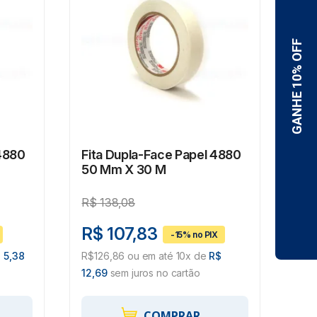
 4880
Fita Dupla-Face Papel 4880
Fit
50 Mm X 30 M
9 
R$
138,08
R$
R$ 107,83
R$
 5,38
R$126,86 ou em até 10x de
R$
R$3
12,69
sem juros no cartão
sem 
COMPRAR