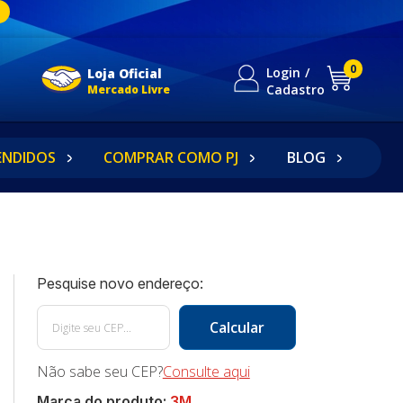
0
Login
Loja Oficial
Cadastro
Mercado Livre
ENDIDOS
COMPRAR COMO PJ
BLOG
Não sabe seu CEP?
Consulte aqui
Marca do produto:
3M