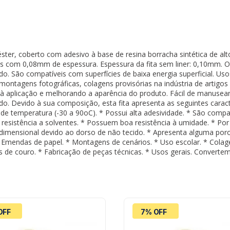
iéster, coberto com adesivo à base de resina borracha sintética de a
ces com 0,08mm de espessura. Espessura da fita sem liner: 0,10mm. O 
ndo. São compatíveis com superfícies de baixa energia superficial. U
tagens fotográficas, colagens provisórias na indústria de artigos d
à aplicação e melhorando a aparência do produto. Fácil de manusear
. Devido à sua composição, esta fita apresenta as seguintes caract
de temperatura (-30 a 90oC). * Possui alta adesividade. * São compat
 resistência a solventes. * Possuem boa resistência à umidade. * Por s
e dimensional devido ao dorso de não tecido. * Apresenta alguma po
 Emendas de papel. * Montagens de cenários. * Uso escolar. * Col
gos de couro. * Fabricação de peças técnicas. * Usos gerais. Converte
OFF
7% OFF