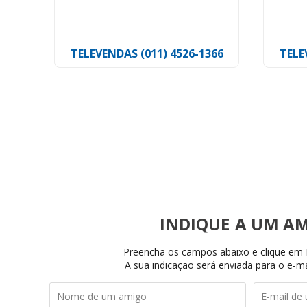
Hellermann
Tyto
TELEVENDAS (011) 4526-1366
TELE
6
INDIQUE
Preencha os campos abaixo e clique em I
A sua indicação será enviada para o e-ma