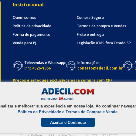
Institucional
Quem somos
Compra Segura
Politica de privacidade
Termos de compra e Vendas
Forma de pagamento
Frete e entrega
Venda para PJ
Legislação ICMS fora Estado SP
Televendas e Whatsapp:
Informações:
(11) 4526-1366
contato@adecil.com.br
Preços e estoques exclusivos para compra com CPF
onalizar e melhorar sua experiência em nossa loja. Ao continuar nave
Política de Privacidade
e
Termos de Compra e Venda.
Aceitar e Continuar
1990 - 2025
ADECIL COMERCIAL LTDA
- CNPJ
05.074.931/0001-58
Av. Osmundo d
Santos Pellegrini, 615
,
Jardim Trevo
-
Jundiaí
/
SP
-
13211377