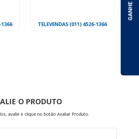
Hellermann Tyton
Ty
-1366
TELEVENDAS (011) 4526-1366
TE
ALIE
s, avalie e clique no botão Avaliar Produto.