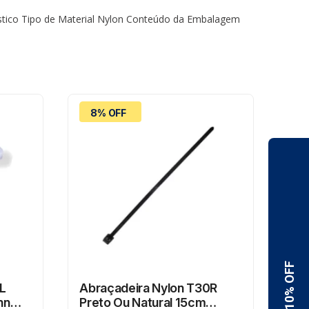
lástico Tipo de Material Nylon Conteúdo da Embalagem
8% OFF
8
L
Abraçadeira Nylon T30R
Abr
nn
Preto Ou Natural 15cm
Pr