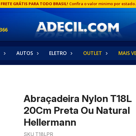
FRETE GRÁTIS PARA TODO BRASIL!
Confira o valor minimo por estado.
366
AUTOS
ELETRO
OUTLET
MAIS V
Abraçadeira Nylon T18L
20Cm Preta Ou Natural
Hellermann
SKU T18LPR