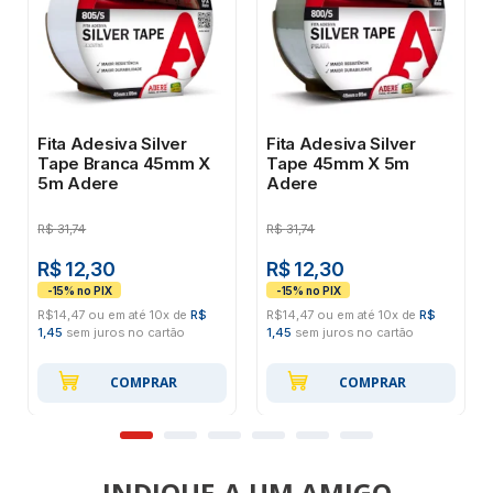
Fita Adesiva Silver
Fita Adesiva Silver
Tape Branca 45mm X
Tape 45mm X 5m
5m Adere
Adere
R$
31,74
R$
31,74
R$ 12,30
R$ 12,30
R$14,47 ou em até 10x de
R$
R$14,47 ou em até 10x de
R$
1,45
sem juros no cartão
1,45
sem juros no cartão
COMPRAR
COMPRAR
INDIQUE