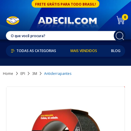
FRETE GRÁTIS PARA TODO BRASIL!
0
MAIS VENDIDOS
BLOG
Home
EPI
3M
Antiderrapantes
40% OFF