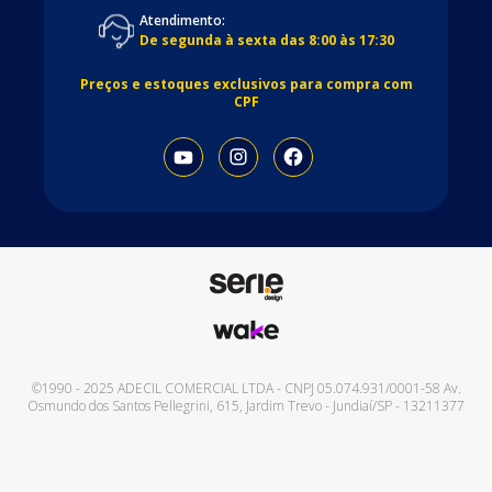
Atendimento:
De segunda à sexta das 8:00 às 17:30
Preços e estoques exclusivos para compra com
CPF
©1990 - 2025
ADECIL COMERCIAL LTDA
- CNPJ
05.074.931/0001-58
Av.
Osmundo dos Santos Pellegrini, 615
,
Jardim Trevo
-
Jundiaí
/
SP
-
13211377