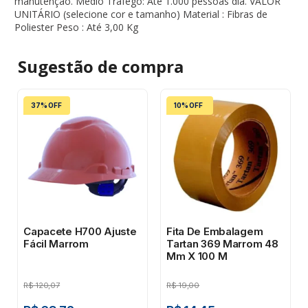
manutenção. Médio Tráfego: Até 1.000 pessoas dia. VALOR
UNITÁRIO (selecione cor e tamanho) Material : Fibras de
Poliester Peso : Até 3,00 Kg
Sugestão de
compra
37% OFF
10% OFF
Capacete H700 Ajuste
Fita De Embalagem
Fácil Marrom
Tartan 369 Marrom 48
Mm X 100 M
R$
120,07
R$
19,00