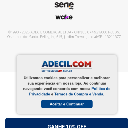
©1990 - 2025
ADECIL COMERCIAL LTDA
- CNPJ
05.074.931/0001-58
Av.
Osmundo dos Santos Pellegrini, 615
,
Jardim Trevo
-
Jundiaí
/
SP
-
13211377
Utilizamos cookies para personalizar e melhorar
sua experiência em nossa loja. Ao continuar
navegando você concorda com nossa
Política de
Privacidade
e
Termos de Compra e Venda.
Aceitar e Continuar