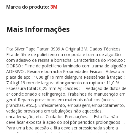
Marca do produto:
3M
Mais Informações
Fita Silver Tape Tartan 3939 A Original 3M. Dados Técnicos
Fita de filme de polietileno na cor prata e trama de algodão
com adesivo de resina e borracha. Característica do Produto :
DORSO : Filme de polietileno laminado com trama de algodão
ADESIVO : Resina e borracha Propriedades Físicas : Adesão a
placa de aço : 1000 gf 19 mm delargura Resistência à tração :
7,4 kgf 19 mm de largura Alongamento na ruptura : 11,0 %
Espessura total : 0,25 mm Aplicações : ¨. Vedação de dutos de
ar condicionado e refrigeração. Trabalhos de manutenção em
geral. Reparos provisórios em materiais náuticos (botes,
pranchas, etc...). Enfeixamento, embalagem,empacotamento,
vedação provisoria em tubulações não aquecidas,
encadernação, etc... Cuidados Precauções: ¨. Esta fita não
deve ficar exposta à ação do sol pôr periodos prolongados ¨.
Para uma boa adesão a fita deve ser pressionada sobre a