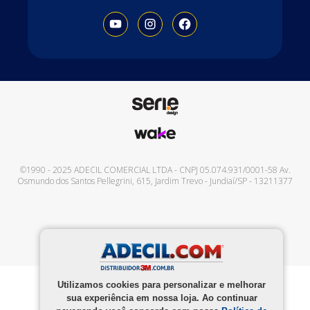
©1990 - 2025
ADECIL COMERCIAL LTDA
- CNPJ
05.074.931/0001-58
Av.
Osmundo dos Santos Pellegrini, 615
,
Jardim Trevo
-
Jundiaí
/
SP
-
13211377
Utilizamos cookies para personalizar e melhorar
sua experiência em nossa loja. Ao continuar