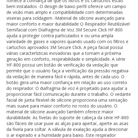
fornece a confiança de que os filtros e os cartuchos estão
bem instalados -O design de baixo perfil oferece um campo
de visão mais amplo e compatibilidade com determinadas
viseiras para soldagem -Material de silicone avançado para
maior conforto e maior durabilidade O Respirador Reutilizável
Semifacial com Diafragma de Voz 3M Secure Click HF-800
ajuda a proteger contra particulados e ou uma ampla
variedade de gases e vapores quando usado com os filtros e
cartuchos aprovados 3M Secure Click. A peça facial possui
várias características inovadoras que a tornam a próxima
geração em conforto, respirabilidade e simplicidade. A série
HF-800 possui um botão de verificação da vedação que
permite que o usuário faça a verificação da pressão negativa
da vedação de maneira fácil e rápida, antes de cada uso. O
botão gera uma maior confiança em relação ao uso correto
do respirador. O diafragma de voz é projetado para ajudar a
proporcionar fácil comunicação durante o trabalho. O vedante
facial de junta flexível de silicone proporciona uma sensação
mais suave para maior conforto no rosto do usuário. O
material de silicone avançado também oferece maior
durabilidade. As fivelas do suporte de cabeça da série HF-800
são fáceis de usar puxe as alças para apertar, aperte as asas
da fivela para soltar. A válvula de exalação ajuda a direcionar
o ar expirado e a humidade para baixo. Este respirador