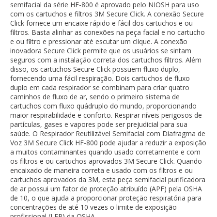
semifacial da série HF-800 é aprovado pelo NIOSH para uso
com os cartuchos e filtros 3M Secure Click. A conexão Secure
Click fornece um encaixe rápido e fácil dos cartuchos e ou
filtros. Basta alinhar as conexões na peça facial e no cartucho
e ou filtro e pressionar até escutar um clique. A conexão
inovadora Secure Click permite que os usuários se sintam
seguros com a instalação correta dos cartuchos filtros. Além
disso, os cartuchos Secure Click possuem fluxo duplo,
fornecendo uma fácil respiração. Dois cartuchos de fluxo
duplo em cada respirador se combinam para criar quatro
caminhos de fluxo de ar, sendo o primeiro sistema de
cartuchos com fluxo quádruplo do mundo, proporcionando
maior respirabilidade e conforto. Respirar níveis perigosos de
partículas, gases e vapores pode ser prejudicial para sua
saúde. O Respirador Reutilizável Semifacial com Diafragma de
Voz 3M Secure Click HF-800 pode ajudar a reduzir a exposição
a muitos contaminantes quando usado corretamente e com
os filtros e ou cartuchos aprovados 3M Secure Click. Quando
encaixado de maneira correta e usado com os filtros e ou
cartuchos aprovados da 3M, esta peça semifacial purificadora
de ar possui um fator de proteção atribuído (APF) pela OSHA
de 10, o que ajuda a proporcionar proteção respiratória para
concentrações de até 10 vezes o limite de exposição
profissional (LEP) da OSHA.