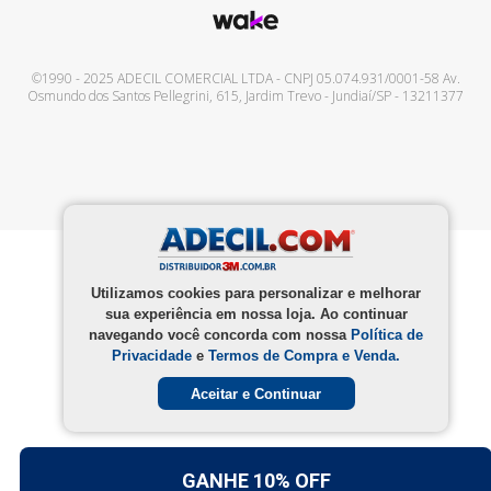
©1990 - 2025
ADECIL COMERCIAL LTDA
- CNPJ
05.074.931/0001-58
Av.
Osmundo dos Santos Pellegrini, 615
,
Jardim Trevo
-
Jundiaí
/
SP
-
13211377
Utilizamos cookies para personalizar e melhorar
sua experiência em nossa loja. Ao continuar
navegando você concorda com nossa
Política de
Privacidade
e
Termos de Compra e Venda.
Aceitar e Continuar