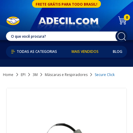
FRETE GRÁTIS PARA TODO BRASIL!
0
MAIS VENDIDOS
BLOG
Home
EPI
3M
Máscaras e Respiradores
Secure Click