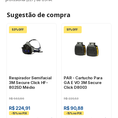
Sugestão de
compra
53% OFF
51% OFF
Respirador Semifacial
PAR - Cartucho Para
3M Secure Click HF-
GA E VO 3M Secure
802SD Médio
Click D8003
R$
563,86
R$
220,53
R$ 224,91
R$ 90,88