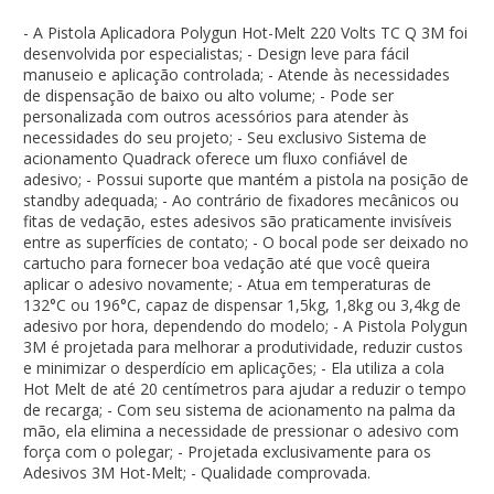
- A Pistola Aplicadora Polygun Hot-Melt 220 Volts TC Q 3M foi
desenvolvida por especialistas; - Design leve para fácil
manuseio e aplicação controlada; - Atende às necessidades
de dispensação de baixo ou alto volume; - Pode ser
personalizada com outros acessórios para atender às
necessidades do seu projeto; - Seu exclusivo Sistema de
acionamento Quadrack oferece um fluxo confiável de
adesivo; - Possui suporte que mantém a pistola na posição de
standby adequada; - Ao contrário de fixadores mecânicos ou
fitas de vedação, estes adesivos são praticamente invisíveis
entre as superfícies de contato; - O bocal pode ser deixado no
cartucho para fornecer boa vedação até que você queira
aplicar o adesivo novamente; - Atua em temperaturas de
132°C ou 196°C, capaz de dispensar 1,5kg, 1,8kg ou 3,4kg de
adesivo por hora, dependendo do modelo; - A Pistola Polygun
3M é projetada para melhorar a produtividade, reduzir custos
e minimizar o desperdício em aplicações; - Ela utiliza a cola
Hot Melt de até 20 centímetros para ajudar a reduzir o tempo
de recarga; - Com seu sistema de acionamento na palma da
mão, ela elimina a necessidade de pressionar o adesivo com
força com o polegar; - Projetada exclusivamente para os
Adesivos 3M Hot-Melt; - Qualidade comprovada.