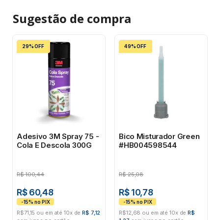
Sugestão de
compra
29% OFF
49% OFF
Adesivo 3M Spray 75 -
Bico Misturador Green
Cola E Descola 300G
#HB004598544
R$
100,44
R$
25,08
R$ 60,48
R$ 10,78
R$71,15 ou em até 10x de
R$ 7,12
R$12,68 ou em até 10x de
R$