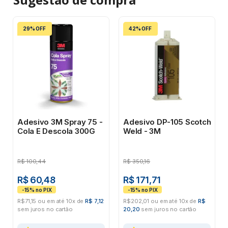
29% OFF
42% OFF
Adesivo 3M Spray 75 -
Adesivo DP-105 Scotch
Cola E Descola 300G
Weld - 3M
R$
100,44
R$
350,16
R$ 60,48
R$ 171,71
R$71,15 ou em até 10x de
R$ 7,12
R$202,01 ou em até 10x de
R$
sem juros no cartão
20,20
sem juros no cartão