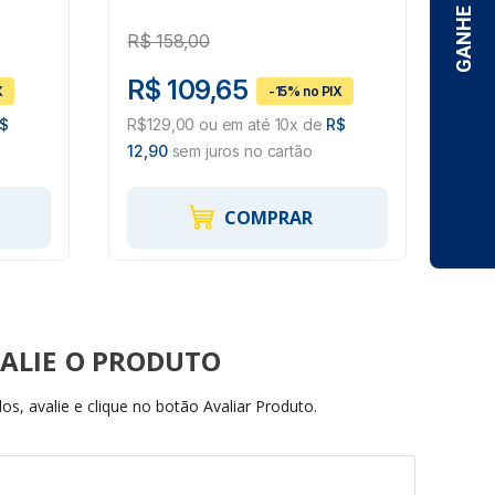
1
#HB004562037
R$
158,00
R$
R$ 109,65
R$
$
R$129,00 ou em até 10x de
R$
R$1
12,90
sem juros no cartão
sem 
COMPRAR
ALIE
s, avalie e clique no botão Avaliar Produto.