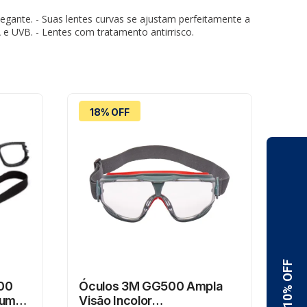
egante. - Suas lentes curvas se ajustam perfeitamente a
e UVB. - Lentes com tratamento antirrisco.
18% OFF
6
000
Óculos 3M GG500 Ampla
Óc
uma E
Visão Incolor