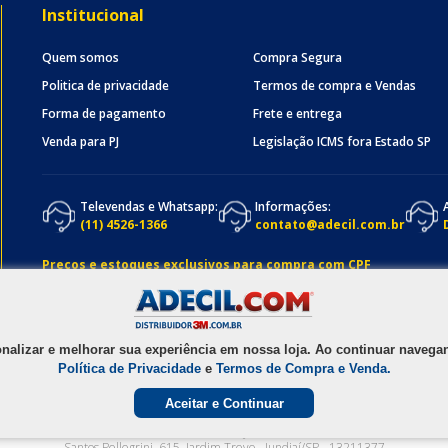
Institucional
Quem somos
Compra Segura
Politica de privacidade
Termos de compra e Vendas
Forma de pagamento
Frete e entrega
Venda para PJ
Legislação ICMS fora Estado SP
Televendas e Whatsapp:
Informações:
(11) 4526-1366
contato@adecil.com.br
Preços e estoques exclusivos para compra com CPF
onalizar e melhorar sua experiência em nossa loja. Ao continuar nave
Política de Privacidade
e
Termos de Compra e Venda.
Aceitar e Continuar
1990 - 2025
ADECIL COMERCIAL LTDA
- CNPJ
05.074.931/0001-58
Av. Osmundo d
Santos Pellegrini, 615
,
Jardim Trevo
-
Jundiaí
/
SP
-
13211377