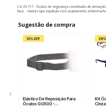
C.A 25.717 - Óculos de segurança constituído de armação
face. - Hastes tipo espátula com acabamento emborrachad
Sugestão de
compra
12% OFF
29%
Elástico De Reposição Para
Kit Ó
Óculos GG500 -
Cinz