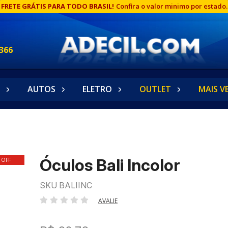
FRETE GRÁTIS PARA TODO BRASIL!
Confira o valor minimo por estado.
366
AUTOS
ELETRO
OUTLET
MAIS V
Óculos Bali Incolor
 OFF
SKU BALIINC
AVALIE