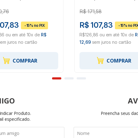
tico #HB004561997
Elástico #HB00456197
0,76
R$
171,58
107,83
R$ 107,83
86 ou em até 10x de
R$
R$126,86 ou em até 10x de
R
em juros no cartão
12,69
sem juros no cartão
COMPRAR
COMPRAR
AV
ndicar Produto.
Preencha seus dado
il especificado.