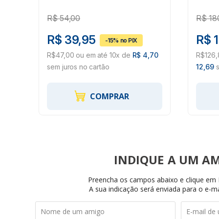
HB004587182
Elás
R$
54,00
R$
18
R$ 39,95
R$ 
,65
R$47,00 ou em até 10x de
R$ 4,70
R$126,
sem juros no cartão
12,69
s
COMPRAR
INDIQUE
Preencha os campos abaixo e clique em I
A sua indicação será enviada para o e-ma