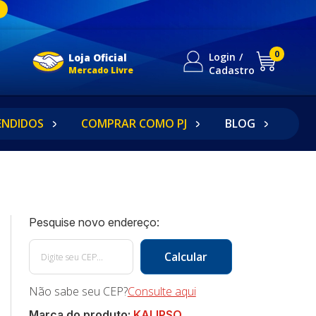
0
Login
Loja Oficial
Cadastro
Mercado Livre
ENDIDOS
COMPRAR COMO PJ
BLOG
Não sabe seu CEP?
Consulte aqui
Marca do produto:
KALIPSO