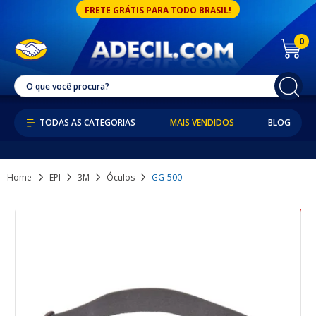
FRETE GRÁTIS PARA TODO BRASIL!
0
MAIS VENDIDOS
BLOG
Home
EPI
3M
Óculos
GG-500
18% OFF