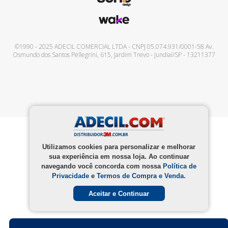
©1990 - 2025
ADECIL COMERCIAL LTDA
- CNPJ
05.074.931/0001-58
Av.
Osmundo dos Santos Pellegrini, 615
,
Jardim Trevo
-
Jundiaí
/
SP
-
13211377
Utilizamos cookies para personalizar e melhorar
sua experiência em nossa loja. Ao continuar
navegando você concorda com nossa
Política de
Privacidade
e
Termos de Compra e Venda.
Aceitar e Continuar