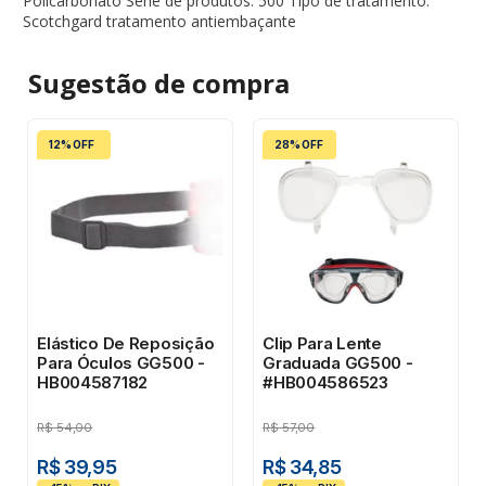
Policarbonato Série de produtos: 500 Tipo de tratamento:
Scotchgard tratamento antiembaçante
Sugestão de
compra
12% OFF
28% OFF
Elástico De Reposição
Clip Para Lente
Para Óculos GG500 -
Graduada GG500 -
HB004587182
#HB004586523
R$
54,00
R$
57,00
R$ 39,95
R$ 34,85