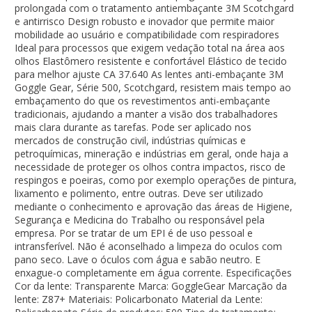
prolongada com o tratamento antiembaçante 3M Scotchgard
e antirrisco Design robusto e inovador que permite maior
mobilidade ao usuário e compatibilidade com respiradores
Ideal para processos que exigem vedação total na área aos
olhos Elastômero resistente e confortável Elástico de tecido
para melhor ajuste CA 37.640 As lentes anti-embaçante 3M
Goggle Gear, Série 500, Scotchgard, resistem mais tempo ao
embaçamento do que os revestimentos anti-embaçante
tradicionais, ajudando a manter a visão dos trabalhadores
mais clara durante as tarefas. Pode ser aplicado nos
mercados de construção civil, indústrias químicas e
petroquímicas, mineração e indústrias em geral, onde haja a
necessidade de proteger os olhos contra impactos, risco de
respingos e poeiras, como por exemplo operações de pintura,
lixamento e polimento, entre outras. Deve ser utilizado
mediante o conhecimento e aprovação das áreas de Higiene,
Segurança e Medicina do Trabalho ou responsável pela
empresa. Por se tratar de um EPI é de uso pessoal e
intransferível. Não é aconselhado a limpeza do oculos com
pano seco. Lave o óculos com água e sabão neutro. E
enxague-o completamente em água corrente. Especificações
Cor da lente: Transparente Marca: GoggleGear Marcação da
lente: Z87+ Materiais: Policarbonato Material da Lente: