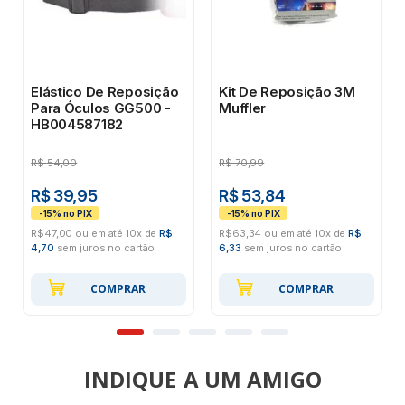
Elástico De Reposição
Kit De Reposição 3M
Para Óculos GG500 -
Muffler
HB004587182
R$
54,00
R$
70,99
R$ 39,95
R$ 53,84
R$47,00 ou em até 10x de
R$
R$63,34 ou em até 10x de
R$
4,70
sem juros no cartão
6,33
sem juros no cartão
COMPRAR
COMPRAR
INDIQUE