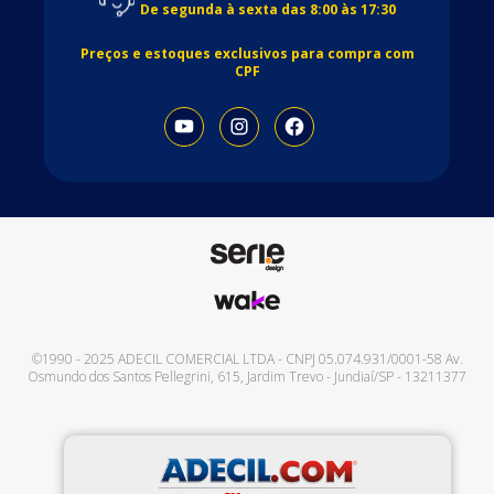
De segunda à sexta das 8:00 às 17:30
Preços e estoques exclusivos para compra com
CPF
©1990 - 2025
ADECIL COMERCIAL LTDA
- CNPJ
05.074.931/0001-58
Av.
Osmundo dos Santos Pellegrini, 615
,
Jardim Trevo
-
Jundiaí
/
SP
-
13211377