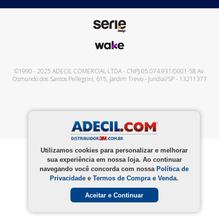
©1990 - 2025
ADECIL COMERCIAL LTDA
- CNPJ
05.074.931/0001-58
Av.
Osmundo dos Santos Pellegrini, 615
,
Jardim Trevo
-
Jundiaí
/
SP
-
13211377
Utilizamos cookies para personalizar e melhorar
sua experiência em nossa loja. Ao continuar
navegando você concorda com nossa
Política de
Privacidade
e
Termos de Compra e Venda.
Aceitar e Continuar